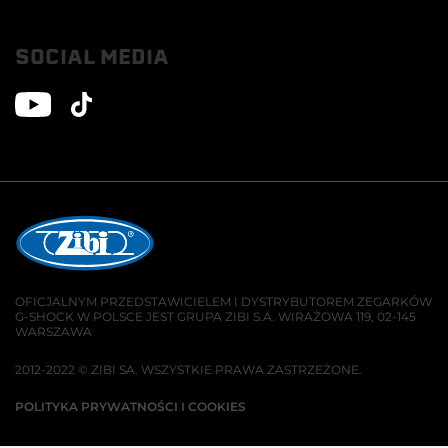
SOCIAL MEDIA
OFICJALNYM PRZEDSTAWICIELEM I DYSTRYBUTOREM ZEGARKÓW
G-SHOCK W POLSCE JEST GRUPA ZIBI S.A. WIRAŻOWA 119, 02-145
WARSZAWA
2012-2022 © ZIBI SA. WSZYSTKIE PRAWA ZASTRZEŻONE.
POLITYKA PRYWATNOŚCI I COOKIES