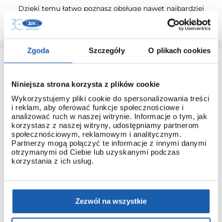
Dzięki temu łatwo poznasz obsługę nawet najbardziej
zaawansowanych modeli.
Zgoda
Szczegóły
O plikach cookies
Niniejsza strona korzysta z plików cookie
Wykorzystujemy pliki cookie do spersonalizowania treści
i reklam, aby oferować funkcje społecznościowe i
analizować ruch w naszej witrynie. Informacje o tym, jak
3 + 3 LATA GWARANCJI
korzystasz z naszej witryny, udostępniamy partnerom
społecznościowym, reklamowym i analitycznym.
Standardowa gwarancja ulega przedłużeniu o kolejne 3 lata
Partnerzy mogą połączyć te informacje z innymi danymi
na warunkach określonych w gwarancji trzyletniej jeśli
otrzymanymi od Ciebie lub uzyskanymi podczas
kupujący dokona wpłaty w terminie do 30 dni od daty
korzystania z ich usług.
zakupu.
Przedłużenie gwarancji obejmuje jedynie zegarki marki G-
SHOCK.
Zezwól na wszystkie
PRZEDŁUŻ GWARANCJĘ