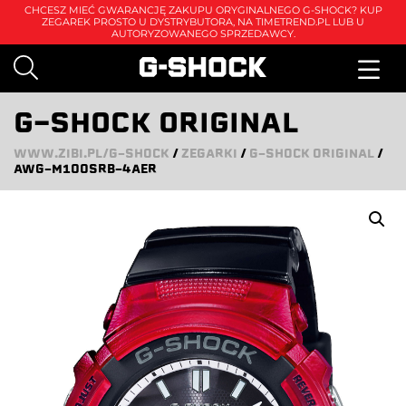
CHCESZ MIEĆ GWARANCJĘ ZAKUPU ORYGINALNEGO G-SHOCK? KUP
ZEGAREK PROSTO U DYSTRYBUTORA, NA
TIMETREND.PL
LUB U
AUTORYZOWANEGO SPRZEDAWCY.
G-SHOCK ORIGINAL
WWW.ZIBI.PL/G-SHOCK
/
ZEGARKI
/
G-SHOCK ORIGINAL
/
AWG-M100SRB-4AER