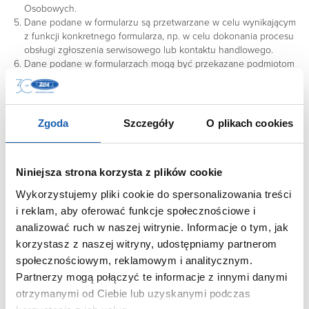
Osobowych.
Dane podane w formularzu są przetwarzane w celu wynikającym
z funkcji konkretnego formularza, np. w celu dokonania procesu
obsługi zgłoszenia serwisowego lub kontaktu handlowego.
Dane podane w formularzach mogą być przekazane podmiotom
technicznie realizującym niektóre usługi – w szczególności
dotyczy to przekazywania informacji o posiadaczu rejestrowanej
domeny do podmiotów będących operatorami domen
internetowych (przede wszystkim Naukowa i Akademicka Sieć
Zgoda
Szczegóły
O plikach cookies
Komputerowa j.b.r – NASK), serwisów obsługujących płatności lub
też innych podmiotów, z którymi Operator Serwisu w tym zakresie
współpracuje.
Niniejsza strona korzysta z plików cookie
3. Logi serwera
Wykorzystujemy pliki cookie do spersonalizowania treści
i reklam, aby oferować funkcje społecznościowe i
Informacje o niektórych zachowaniach użytkowników podlegają
analizować ruch w naszej witrynie. Informacje o tym, jak
logowaniu w warstwie serwerowej. Dane te są wykorzystywane
wyłącznie w celu administrowania serwisem oraz w celu
korzystasz z naszej witryny, udostępniamy partnerom
zapewnienia jak najbardziej sprawnej obsługi świadczonych usług
społecznościowym, reklamowym i analitycznym.
hostingowych.
Partnerzy mogą połączyć te informacje z innymi danymi
Przeglądane zasoby identyfikowane są poprzez adresy URL.
otrzymanymi od Ciebie lub uzyskanymi podczas
Ponadto zapisowi mogą podlegać: