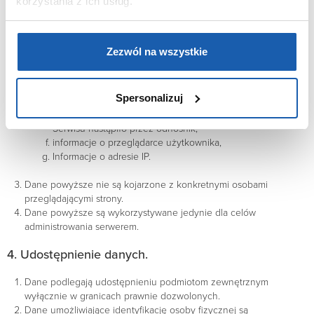
korzystania z ich usług.
czas nadejścia zapytania,
czas wysłania odpowiedzi,
nazwę stacji klienta – identyfikacja realizowana przez
Zezwól na wszystkie
protokół HTTP,
informacje o błędach jakie nastąpiły przy realizacji
transakcji HTTP,
Spersonalizuj
adres URL strony poprzednio odwiedzanej przez
użytkownika (referer link) – w przypadku gdy przejście do
Serwisu nastąpiło przez odnośnik,
informacje o przeglądarce użytkownika,
Informacje o adresie IP.
Dane powyższe nie są kojarzone z konkretnymi osobami
przeglądającymi strony.
Dane powyższe są wykorzystywane jedynie dla celów
administrowania serwerem.
4. Udostępnienie danych.
Dane podlegają udostępnieniu podmiotom zewnętrznym
wyłącznie w granicach prawnie dozwolonych.
Dane umożliwiające identyfikację osoby fizycznej są