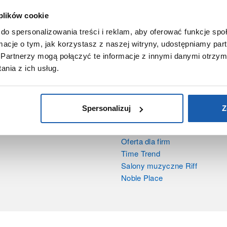
 plików cookie
Gen2Wave
do spersonalizowania treści i reklam, aby oferować funkcje sp
ormacje o tym, jak korzystasz z naszej witryny, udostępniamy p
Partnerzy mogą połączyć te informacje z innymi danymi otrzym
nia z ich usług.
Spersonalizuj
Z
DUCTS
SIECI SPRZEDAŻY
Oferta dla firm
Time Trend
Salony muzyczne Riff
Noble Place