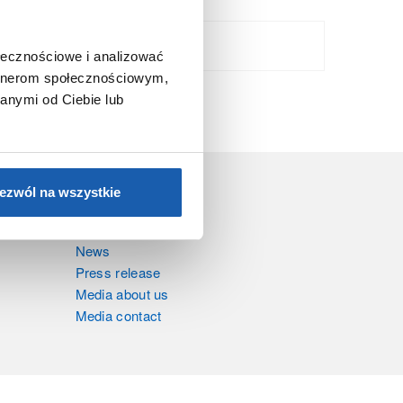
Opticon
ołecznościowe i analizować
artnerom społecznościowym,
anymi od Ciebie lub
ezwól na wszystkie
NEWSROOM
News
Press release
Media about us
Media contact