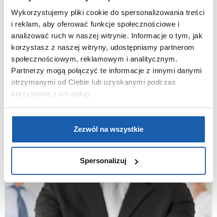
It makes you wanna play!
Wykorzystujemy pliki cookie do spersonalizowania treści
i reklam, aby oferować funkcje społecznościowe i
In Riff’s stores you will find a full range of
analizować ruch w naszej witrynie. Informacje o tym, jak
professional instruments. If you are a
korzystasz z naszej witryny, udostępniamy partnerom
guitarist, you will find unique Spanish
społecznościowym, reklamowym i analitycznym.
acoustic guitars and legenadary electric
Partnerzy mogą połączyć te informacje z innymi danymi
ones or beautifull sounding acoustic bass.
otrzymanymi od Ciebie lub uzyskanymi podczas
korzystania z ich usług.
Open website
Zezwól na wszystkie
Spersonalizuj