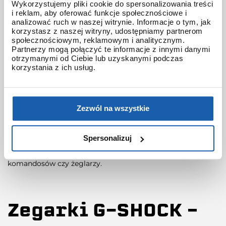
G-SHOCK?
Wykorzystujemy pliki cookie do spersonalizowania treści
i reklam, aby oferować funkcje społecznościowe i
analizować ruch w naszej witrynie. Informacje o tym, jak
korzystasz z naszej witryny, udostępniamy partnerom
Odporne na wstrząsy i siły odśrodkowe – pierwsze zegarki
społecznościowym, reklamowym i analitycznym.
G-SHOCK charakteryzowała unikalna koperta, która
Partnerzy mogą połączyć te informacje z innymi danymi
perfekcyjnie chroniła moduł przed wszelkimi wstrząsami!
otrzymanymi od Ciebie lub uzyskanymi podczas
korzystania z ich usług.
Do dziś w kolekcji G-SHOCK znajdziemy kolejne pokolenia
klasycznej kostki – seria DW-5600.
Wodoszczelność – Zegarki G-SHOCK są wodoszczelne w
Zezwól na wszystkie
standardzie do 200m
Wyjątkowe funkcje – kolekcje GSHOCK projektowane są z
Spersonalizuj
myślą o różnych dyscyplinach sportu czy aktywności. Ich
funkcje odpowiadają m.in. potrzebom pilotów, nurków,
komandosów czy żeglarzy.
Zegarki G-SHOCK –