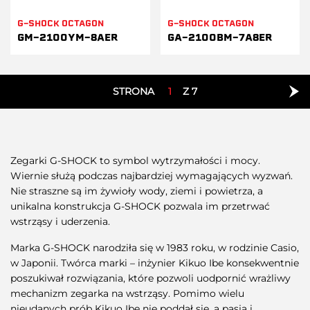
G-SHOCK OCTAGON
G-SHOCK OCTAGON
GM-2100YM-8AER
GA-2100BM-7A8ER
STRONA
1
Z 7
Zegarki G-SHOCK to symbol wytrzymałości i mocy.
Wiernie służą podczas najbardziej wymagających wyzwań.
Nie straszne są im żywioły wody, ziemi i powietrza, a
unikalna konstrukcja G-SHOCK pozwala im przetrwać
wstrząsy i uderzenia.
Marka G-SHOCK narodziła się w 1983 roku, w rodzinie Casio,
w Japonii. Twórca marki – inżynier Kikuo Ibe konsekwentnie
poszukiwał rozwiązania, które pozwoli uodpornić wrażliwy
mechanizm zegarka na wstrząsy. Pomimo wielu
nieudanych prób Kikuo Ibe nie poddał się, a pasja i