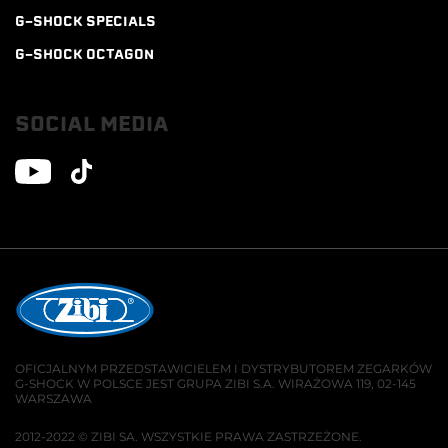
G-SHOCK SPECIALS
G-SHOCK OCTAGON
SOCIAL MEDIA
OFICJALNYM PRZEDSTAWICIELEM I DYSTRYBUTOREM ZEGARKÓW
G-SHOCK W POLSCE JEST GRUPA ZIBI S.A. WIRAŻOWA 119, 02-145
WARSZAWA
2012-2022 © ZIBI SA. WSZYSTKIE PRAWA ZASTRZEŻONE.