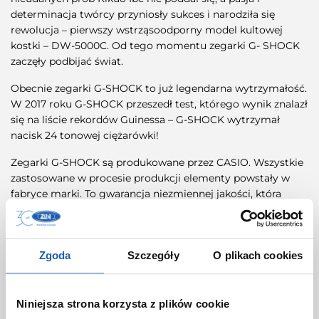
determinacja twórcy przyniosły sukces i narodziła się
rewolucja – pierwszy wstrząsoodporny model kultowej
kostki – DW-5000C. Od tego momentu zegarki G- SHOCK
zaczęły podbijać świat.
Obecnie zegarki G-SHOCK to już legendarna wytrzymałość.
W 2017 roku G-SHOCK przeszedł test, którego wynik znalazł
się na liście rekordów Guinessa – G-SHOCK wytrzymał
nacisk 24 tonowej ciężarówki!
Zegarki G-SHOCK są produkowane przez CASIO. Wszystkie
zastosowane w procesie produkcji elementy powstały w
fabryce marki. To gwarancja niezmiennej jakości, która
charakteryzuje japońskiego lidera w produkcji zegarków
kwarcowych.
Zgoda
Szczegóły
O plikach cookies
Co wyróżnia zegarki
Niniejsza strona korzysta z plików cookie