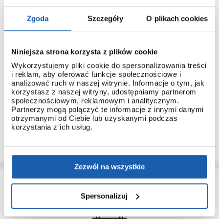
Zgoda
Szczegóły
O plikach cookies
Niniejsza strona korzysta z plików cookie
3 + 3 LATA GWARANCJI
Wykorzystujemy pliki cookie do spersonalizowania treści
Standardowa gwarancja ulega przedłużeniu o kolejne 3 lata
i reklam, aby oferować funkcje społecznościowe i
na warunkach określonych w gwarancji trzyletniej jeśli
analizować ruch w naszej witrynie. Informacje o tym, jak
kupujący dokona wpłaty w terminie do 30 dni od daty
korzystasz z naszej witryny, udostępniamy partnerom
zakupu.
społecznościowym, reklamowym i analitycznym.
Partnerzy mogą połączyć te informacje z innymi danymi
Przedłużenie gwarancji obejmuje jedynie zegarki marki G-
otrzymanymi od Ciebie lub uzyskanymi podczas
SHOCK.
korzystania z ich usług.
PRZEDŁUŻ GWARANCJĘ
Zezwól na wszystkie
Spersonalizuj