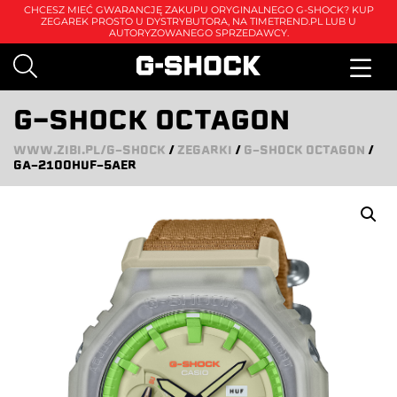
CHCESZ MIEĆ GWARANCJĘ ZAKUPU ORYGINALNEGO G-SHOCK? KUP
ZEGAREK PROSTO U DYSTRYBUTORA, NA
TIMETREND.PL
LUB U
AUTORYZOWANEGO SPRZEDAWCY.
G-SHOCK OCTAGON
WWW.ZIBI.PL/G-SHOCK
/
ZEGARKI
/
G-SHOCK OCTAGON
/
GA-2100HUF-5AER