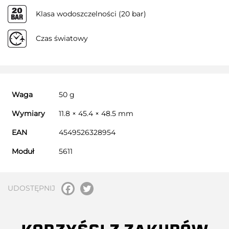
Klasa wodoszczelności (20 bar)
Czas światowy
Waga
50 g
Wymiary
11.8 × 45.4 × 48.5 mm
EAN
4549526328954
Moduł
5611
UDOSTĘPNIJ