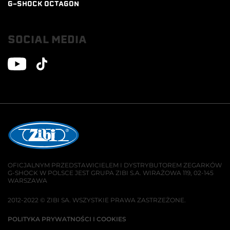
G-SHOCK OCTAGON
SOCIAL MEDIA
OFICJALNYM PRZEDSTAWICIELEM I DYSTRYBUTOREM ZEGARKÓW
G-SHOCK W POLSCE JEST GRUPA ZIBI S.A. WIRAŻOWA 119, 02-145
WARSZAWA
2012-2022 © ZIBI SA. WSZYSTKIE PRAWA ZASTRZEŻONE.
POLITYKA PRYWATNOŚCI I COOKIES