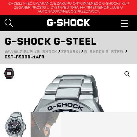
CHCESZ MIEĆ GWARANCJĘ ZAKUPU ORYGINALNEGO G-SHOCK? KUP
ZEGAREK PROSTO U DYSTRYBUTORA, NA
TIMETREND.PL
LUB U
AUTORYZOWANEGO SPRZEDAWCY.
G-SHOCK G-STEEL
WWW.ZIBI.PL/G-SHOCK
/
ZEGARKI
/
G-SHOCK G-STEEL
/
GST-B500D-1AER