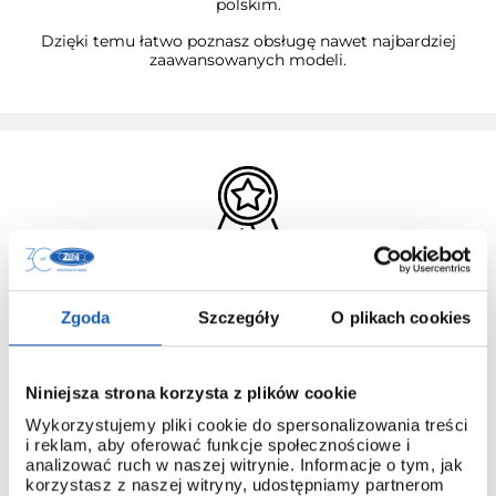
polskim.
Dzięki temu łatwo poznasz obsługę nawet najbardziej
zaawansowanych modeli.
3 + 3 LATA GWARANCJI
Zgoda
Szczegóły
O plikach cookies
Standardowa gwarancja ulega przedłużeniu o kolejne 3 lata
na warunkach określonych w gwarancji trzyletniej jeśli
kupujący dokona wpłaty w terminie do 30 dni od daty
zakupu.
Niniejsza strona korzysta z plików cookie
Przedłużenie gwarancji obejmuje jedynie zegarki marki G-
Wykorzystujemy pliki cookie do spersonalizowania treści
SHOCK.
i reklam, aby oferować funkcje społecznościowe i
analizować ruch w naszej witrynie. Informacje o tym, jak
PRZEDŁUŻ GWARANCJĘ
korzystasz z naszej witryny, udostępniamy partnerom