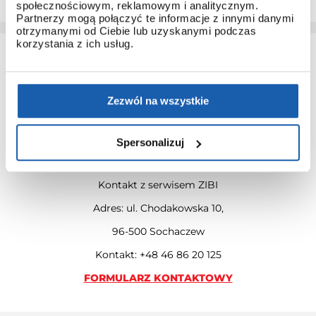
społecznościowym, reklamowym i analitycznym.
Partnerzy mogą połączyć te informacje z innymi danymi
otrzymanymi od Ciebie lub uzyskanymi podczas
korzystania z ich usług.
Zezwól na wszystkie
KONTAKT Z SERWISEM ZIBI
Spersonalizuj
Masz pytania? Zadzwoń do serwisu Zibi bądź skorzystaj z
naszego formularza kontaktowego.
Kontakt z serwisem ZIBI
Adres: ul. Chodakowska 10,
96-500 Sochaczew
Kontakt: +48 46 86 20 125
FORMULARZ KONTAKTOWY