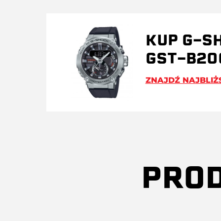
KUP G-S
GST-B20
ZNAJDŹ NAJBLIŻ
PROD