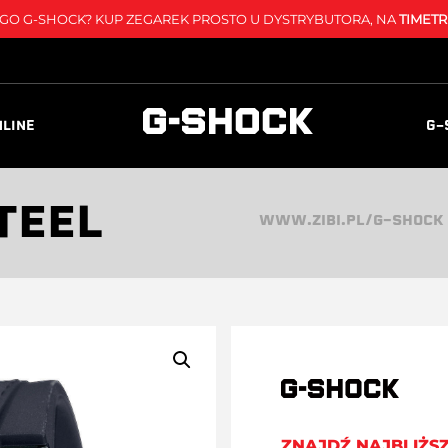
O G-SHOCK? KUP ZEGAREK PROSTO U DYSTRYBUTORA, NA
TIMETR
NLINE
G-
TEEL
WWW.ZIBI.PL/G-SHOCK
ZNAJDŹ NAJBLIŻS