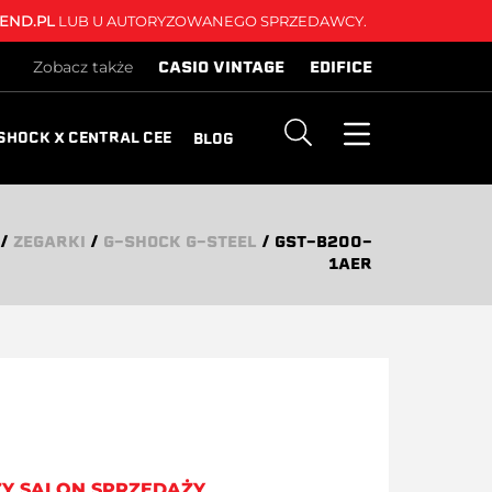
END.PL
LUB U AUTORYZOWANEGO SPRZEDAWCY.
CASIO VINTAGE
EDIFICE
Zobacz także
SHOCK X CENTRAL CEE
BLOG
/
ZEGARKI
/
G-SHOCK G-STEEL
/
GST-B200-
1AER
ZY SALON SPRZEDAŻY