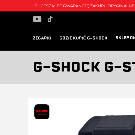
CHCESZ MIEĆ GWARANCJĘ ZAKUPU ORYGINALNEG
SKLEP O
ZEGARKI
GDZIE KUPIĆ G-SHOCK
G-SHOCK G-S