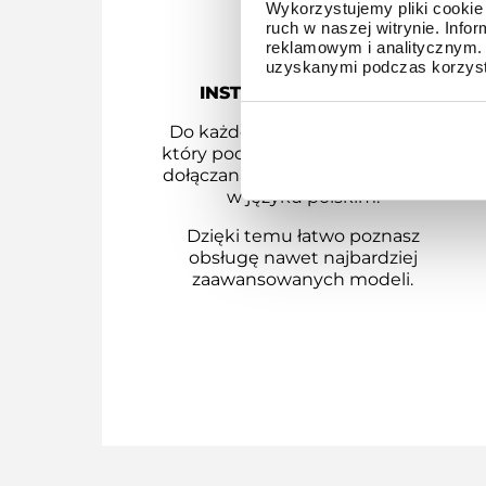
Wykorzystujemy pliki cookie 
ruch w naszej witrynie. Inf
reklamowym i analitycznym. 
uzyskanymi podczas korzysta
INSTRUKCJA OBSŁUGI
Do każdego modelu G-SHOCK,
który pochodzi z dystrybucji ZIBI
dołączana jest instrukcja obsługi
w języku polskim.
Dzięki temu łatwo poznasz
obsługę nawet najbardziej
zaawansowanych modeli.