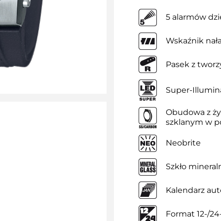
5 alarmów dz
Wskaźnik nał
Pasek z twor
Super-Illumin
Obudowa z ż
szklanym w po
Neobrite
Szkło mineral
Kalendarz au
Format 12-/2