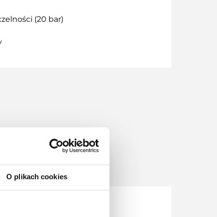
zelności (20 bar)
y
S.A.
O plikach cookies