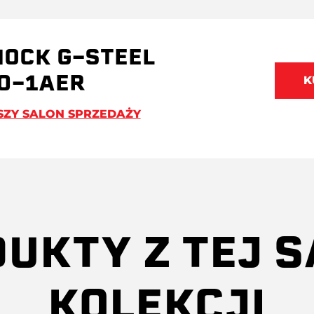
HOCK G-STEEL
0-1AER
K
SZY SALON SPRZEDAŻY
UKTY Z TEJ 
KOLEKCJI