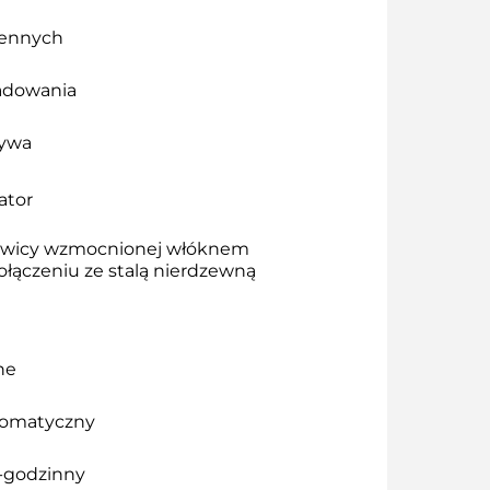
iennych
adowania
zywa
ator
ywicy wzmocnionej włóknem
łączeniu ze stalą nierdzewną
ne
tomatyczny
4-godzinny