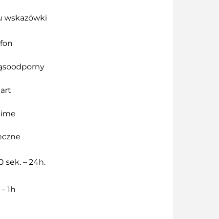
u wskazówki
efon
ąsoodporny
art
time
neczne
0 sek. – 24h.
 – 1h