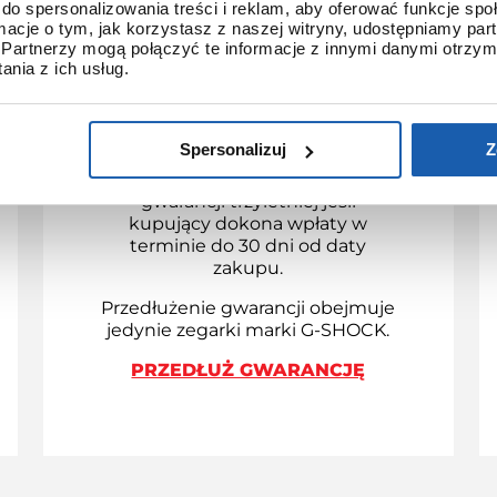
do spersonalizowania treści i reklam, aby oferować funkcje sp
ormacje o tym, jak korzystasz z naszej witryny, udostępniamy p
Partnerzy mogą połączyć te informacje z innymi danymi otrzym
nia z ich usług.
3 + 3 LATA GWARANCJI
Standardowa gwarancja ulega
Spersonalizuj
Z
przedłużeniu o kolejne 3 lata na
warunkach określonych w
gwarancji trzyletniej jeśli
kupujący dokona wpłaty w
terminie do 30 dni od daty
zakupu.
Przedłużenie gwarancji obejmuje
jedynie zegarki marki G-SHOCK.
PRZEDŁUŻ GWARANCJĘ