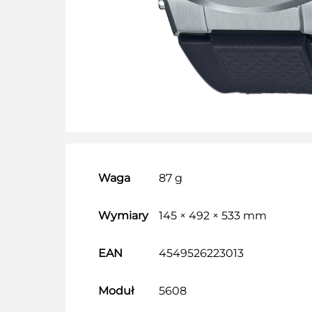
Waga
87 g
Wymiary
145 × 492 × 533 mm
EAN
4549526223013
Moduł
5608