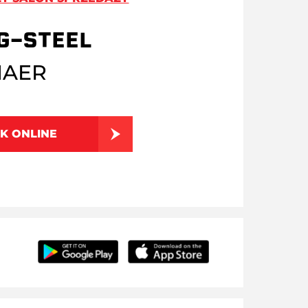
G-STEEL
1AER
K ONLINE