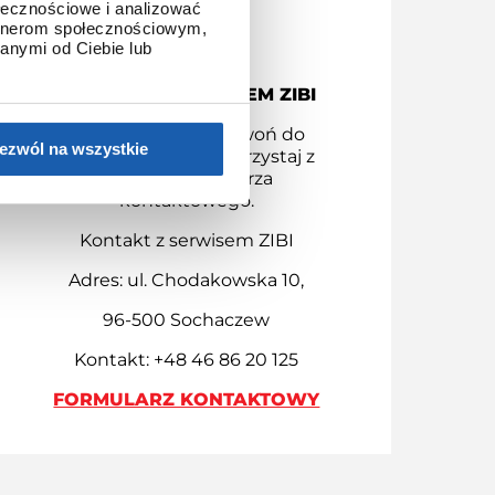
ołecznościowe i analizować
artnerom społecznościowym,
anymi od Ciebie lub
KONTAKT Z SERWISEM ZIBI
Masz pytania? Zadzwoń do
ezwól na wszystkie
serwisu Zibi bądź skorzystaj z
naszego formularza
kontaktowego.
Kontakt z serwisem ZIBI
Adres: ul. Chodakowska 10,
96-500 Sochaczew
Kontakt: +48 46 86 20 125
FORMULARZ KONTAKTOWY