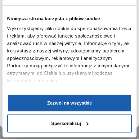
Numer rachunku:
80 1240 1053 1111 0010 1016 2362
(Bank Pekao w Warszawie)
Tytuł przelewu:
Wpisz
model zegarka
(znajdziesz go na
Niniejsza strona korzysta z plików cookie
przywieszce oraz w karcie gwarancyjnej) oraz
datę zakupu
.
Wykorzystujemy pliki cookie do spersonalizowania treści
SZANOWNY UŻYTKOWNIKU,
i reklam, aby oferować funkcje społecznościowe i
SZANOWNA UŻYTKOWNICZKO
analizować ruch w naszej witrynie. Informacje o tym, jak
korzystasz z naszej witryny, udostępniamy partnerom
Używamy plików cookie w celach analitycznych,
społecznościowym, reklamowym i analitycznym.
statystycznych i marketingowych, w tym aby analizować
Partnerzy mogą połączyć te informacje z innymi danymi
ruch w tej witrynie, optymalizować jej działanie oraz
zapamiętywać Twoje preferencje.
otrzymanymi od Ciebie lub uzyskanymi podczas
korzystania z ich usług.
DOWIEDZ SIĘ WIĘCEJ
PRZEJDŹ DO SERWISU
Zezwól na wszystkie
Spersonalizuj