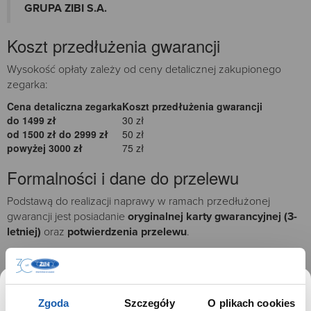
GRUPA ZIBI S.A.
Koszt przedłużenia gwarancji
Wysokość opłaty zależy od ceny detalicznej zakupionego
zegarka:
Cena detaliczna zegarka
Koszt przedłużenia gwarancji
do 1499 zł
30 zł
od 1500 zł do 2999 zł
50 zł
powyżej 3000 zł
75 zł
Formalności i dane do przelewu
Podstawą do realizacji naprawy w ramach przedłużonej
gwarancji jest posiadanie
oryginalnej karty gwarancyjnej (3-
letniej)
oraz
potwierdzenia przelewu
.
Opłatę należy kierować na poniższy rachunek bankowy:
Odbiorca:
Progreximp Sp. z o.o., ul. Wirażowa 119, 02-145
Warszawa
Zgoda
Szczegóły
O plikach cookies