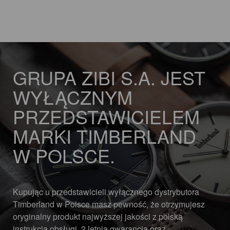
GRUPA ZIBI S.A. JEST
WYŁĄCZNYM
PRZEDSTAWICIELEM
MARKI TIMBERLAND
W POLSCE.
Kupując u przedstawicieli wyłącznego dystrybutora
Timberland w Polsce masz pewność, że otrzymujesz
oryginalny produkt najwyższej jakości z polską
instrukcją obsługi, 2 letnią gwarancją oraz