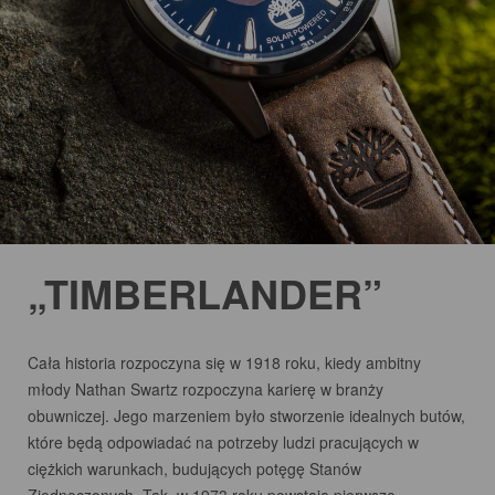
„TIMBERLANDER”
Cała historia rozpoczyna się w 1918 roku, kiedy ambitny
młody Nathan Swartz rozpoczyna karierę w branży
obuwniczej. Jego marzeniem było stworzenie idealnych butów,
które będą odpowiadać na potrzeby ludzi pracujących w
ciężkich warunkach, budujących potęgę Stanów