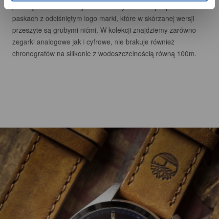
przeciętności – o dużej i ciekawie wykończonej kopercie, na
paskach z odciśniętym logo marki, które w skórzanej wersji
przeszyte są grubymi nićmi. W kolekcji znajdziemy zarówno
zegarki analogowe jak i cyfrowe, nie brakuje również
chronografów na silikonie z wodoszczelnością równą 100m.