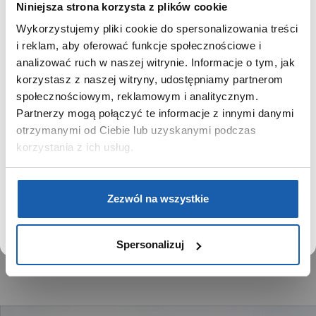
Niniejsza strona korzysta z plików cookie
CODZIENNEJ PRACY
Wykorzystujemy pliki cookie do spersonalizowania treści
BIUROWEJ
SZANOWNY UŻYTKOWNIKU,
i reklam, aby oferować funkcje społecznościowe i
SZANOWNA UŻYTKOWNICZKO
analizować ruch w naszej witrynie. Informacje o tym, jak
korzystasz z naszej witryny, udostępniamy partnerom
Używamy plików cookie w celach analitycznych,
Cichy i czysty wydruk na standardowym papierze. Umożliwiają
społecznościowym, reklamowym i analitycznym.
statystycznych i marketingowych, w tym aby analizować
zapis i odtworzenie obliczeń, ich wyników oraz poszczególnych
Partnerzy mogą połączyć te informacje z innymi danymi
ruch w tej witrynie, optymalizować jej działanie oraz
kroków . To są właśnie kalkulatory drukujące Casio – wybrane
zapamiętywać Twoje preferencje.
otrzymanymi od Ciebie lub uzyskanymi podczas
modele z karbonową obudową!
korzystania z ich usług.
DOWIEDZ SIĘ WIĘCEJ
PRZEJDŹ DO SERWISU
Zezwól na wszystkie
SPRAWDŹ JAK SIĘ LICZY NA PROFESJONALNYM
KALKULATORZE Z DRUKARKĄ
Spersonalizuj