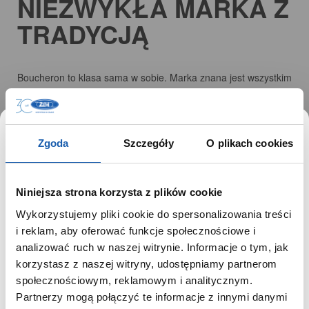
NIEZWYKŁA MARKA Z
TRADYCJĄ
Boucheron to klasa sama w sobie. Marka znana jest wszystkim
fanom biżuterii najwyższej jakości na całym świecie.
Mistrzostwo francuskiego złotnictwa przejawia się w
pionierskim systemie klasyfikacji kruszców i metali
szlachetnych. Diamenty wykorzystane w biżuterii Boucheron
Zgoda
Szczegóły
O plikach cookies
są wręcz doskonałe. Kolekcje marki ewoluują wraz z modą.
Choć pozostają pod wpływem ducha czasu, proces ich
produkcji od lat przebiega w zgodzie z tradycją wypracowaną
Niniejsza strona korzysta z plików cookie
ponad półtora wieku temu przez założycieli domu jubilerskiego
Wykorzystujemy pliki cookie do spersonalizowania treści
Boucheron.
SZANOWNY UŻYTKOWNIKU,
i reklam, aby oferować funkcje społecznościowe i
SZANOWNA UŻYTKOWNICZKO
analizować ruch w naszej witrynie. Informacje o tym, jak
korzystasz z naszej witryny, udostępniamy partnerom
Używamy plików cookie w celach analitycznych,
społecznościowym, reklamowym i analitycznym.
statystycznych i marketingowych, w tym aby analizować
SPRAWDŹ NA NOBLEPLACE.PL
Partnerzy mogą połączyć te informacje z innymi danymi
ruch w tej witrynie, optymalizować jej działanie oraz