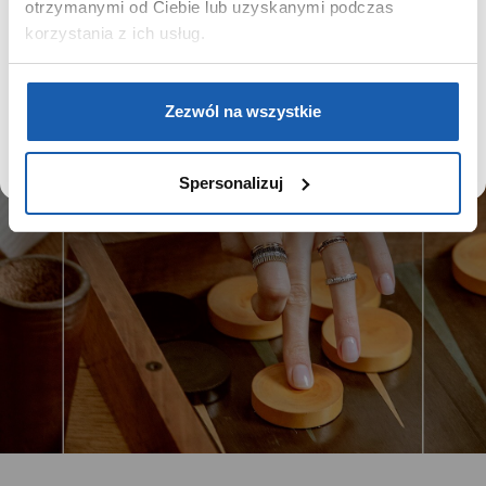
zapamiętywać Twoje preferencje.
otrzymanymi od Ciebie lub uzyskanymi podczas
korzystania z ich usług.
DOWIEDZ SIĘ WIĘCEJ
PRZEJDŹ DO SERWISU
Zezwól na wszystkie
Spersonalizuj