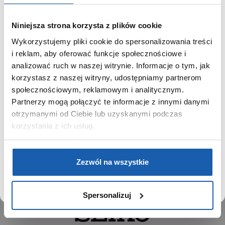
Niniejsza strona korzysta z plików cookie
Spersonalizowany zegarek to coś więcej niż
Wykorzystujemy pliki cookie do spersonalizowania treści
SZANOWNY UŻYTKOWNIKU,
zwykły upominek – to gest, który zostaje na lata.
i reklam, aby oferować funkcje społecznościowe i
SZANOWNA UŻYTKOWNICZKO
analizować ruch w naszej witrynie. Informacje o tym, jak
korzystasz z naszej witryny, udostępniamy partnerom
MARKI, KTÓRE OFERUJEMY:
Używamy plików cookie w celach analitycznych,
społecznościowym, reklamowym i analitycznym.
statystycznych i marketingowych, w tym aby analizować
Partnerzy mogą połączyć te informacje z innymi danymi
ruch w tej witrynie, optymalizować jej działanie oraz
zapamiętywać Twoje preferencje.
otrzymanymi od Ciebie lub uzyskanymi podczas
korzystania z ich usług.
DOWIEDZ SIĘ WIĘCEJ
PRZEJDŹ DO SERWISU
Zezwól na wszystkie
Spersonalizuj