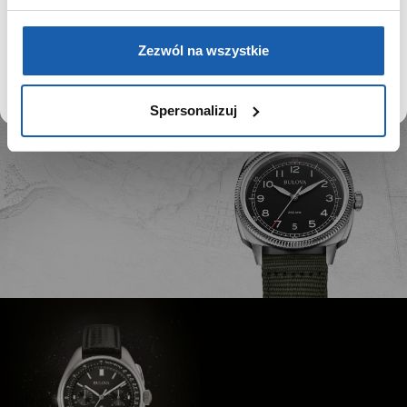
kolekcja Harley Davidson, która idealnie jednej z
najbardziej rozpoznawalnej i niezawodnej marki
DOWIEDZ SIĘ WIĘCEJ
PRZEJDŹ DO SERWISU
motoryzacyjnej.
Zezwól na wszystkie
Spersonalizuj