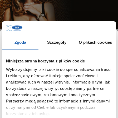
PIONIER ROZWIĄZAŃ
Zgoda
Szczegóły
O plikach cookies
Niniejsza strona korzysta z plików cookie
Stały rozwój marki Bulova prowadzi
Wykorzystujemy pliki cookie do spersonalizowania treści
do pionierskich rozwiązań i ciekawych
SZANOWNY UŻYTKOWNIKU,
i reklam, aby oferować funkcje społecznościowe i
połączeń.
SZANOWNA UŻYTKOWNICZKO
analizować ruch w naszej witrynie. Informacje o tym, jak
korzystasz z naszej witryny, udostępniamy partnerom
Używamy plików cookie w celach analitycznych,
społecznościowym, reklamowym i analitycznym.
statystycznych i marketingowych, w tym aby analizować
Partnerzy mogą połączyć te informacje z innymi danymi
ruch w tej witrynie, optymalizować jej działanie oraz
Ekskluzywne zegarki w sportowej wersji posiadają
zapamiętywać Twoje preferencje.
otrzymanymi od Ciebie lub uzyskanymi podczas
gumowe paski. Niezwykle okazale prezentuje się
korzystania z ich usług.