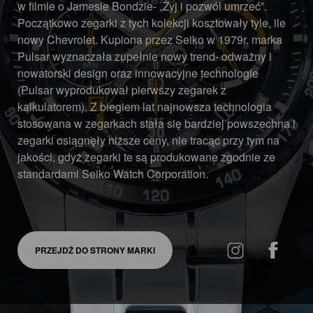
w filmie o Jamesie Bondzie- „Żyj i pozwól umrzeć”.
Początkowo zegarki z tych kolekcji kosztowały tyle, ile
nowy Chevrolet. Kupiona przez Seiko w 1979r. marka
Pulsar wyznaczała zupełnie nowy trend- odważny i
nowatorski design oraz innowacyjne technologie
(Pulsar wyprodukował pierwszy zegarek z
kalkulatorem). Z biegiem lat najnowsza technologia
stosowana w zegarkach stała się bardziej powszechna i
zegarki osiągnęły niższe ceny, nie tracąc przy tym na
jakości, gdyż zegarki te są produkowane zgodnie ze
standardami Seiko Watch Corporation.
PRZEJDŹ DO STRONY MARKI