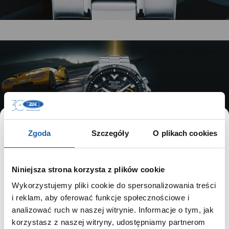
Zgoda
Szczegóły
O plikach cookies
Niniejsza strona korzysta z plików cookie
Wykorzystujemy pliki cookie do spersonalizowania treści
SZANOWNY UŻYTKOWNIKU,
i reklam, aby oferować funkcje społecznościowe i
SZANOWNA UŻYTKOWNICZKO
analizować ruch w naszej witrynie. Informacje o tym, jak
korzystasz z naszej witryny, udostępniamy partnerom
Używamy plików cookie w celach analitycznych,