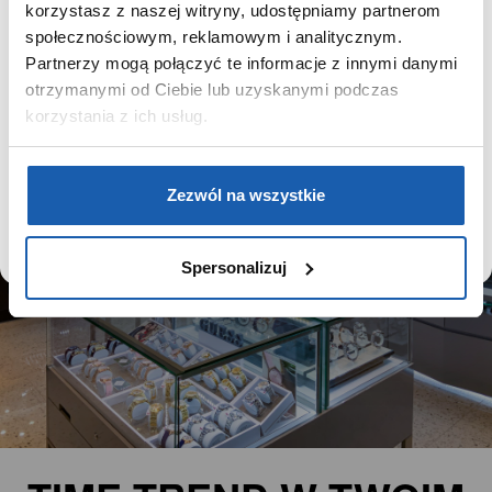
korzystasz z naszej witryny, udostępniamy partnerom
Używamy plików cookie w celach analitycznych,
społecznościowym, reklamowym i analitycznym.
statystycznych i marketingowych, w tym aby analizować
Partnerzy mogą połączyć te informacje z innymi danymi
ruch w tej witrynie, optymalizować jej działanie oraz
zapamiętywać Twoje preferencje.
otrzymanymi od Ciebie lub uzyskanymi podczas
korzystania z ich usług.
DOWIEDZ SIĘ WIĘCEJ
PRZEJDŹ DO SERWISU
Zezwól na wszystkie
Spersonalizuj