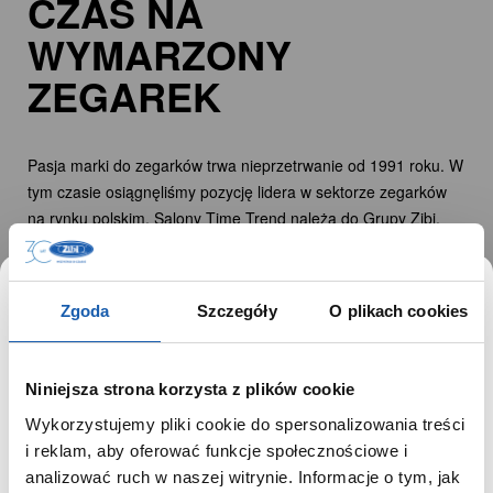
CZAS NA
WYMARZONY
ZEGAREK
Pasja marki do zegarków trwa nieprzetrwanie od 1991 roku. W
tym czasie osiągnęliśmy pozycję lidera w sektorze zegarków
na rynku polskim. Salony Time Trend należą do Grupy Zibi,
której misją jest podkreślanie wizerunku i spełnianie marzeń
Klientów. Bogate portfolio marki zawiera ponad 40 marek
światowych producentów zegarków. W naszej ofercie
Zgoda
Szczegóły
O plikach cookies
znajdziecie między innymi zegarki Casio, Casio G-Shock,
Atlantic, Seiko czy Guess.
Niniejsza strona korzysta z plików cookie
Wykorzystujemy pliki cookie do spersonalizowania treści
SZANOWNY UŻYTKOWNIKU,
i reklam, aby oferować funkcje społecznościowe i
ZAINSPIRUJ SIĘ
SZANOWNA UŻYTKOWNICZKO
analizować ruch w naszej witrynie. Informacje o tym, jak