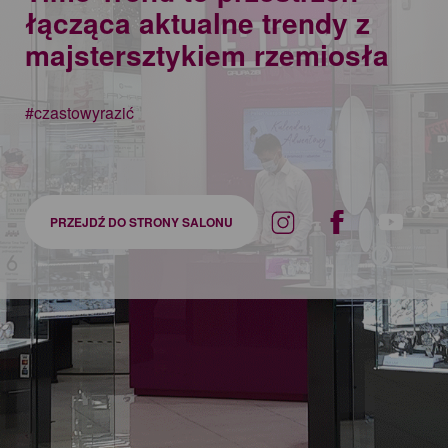
łącząca aktualne trendy z
majstersztykiem rzemiosła
#czastowyrazić
PRZEJDŹ DO STRONY SALONU