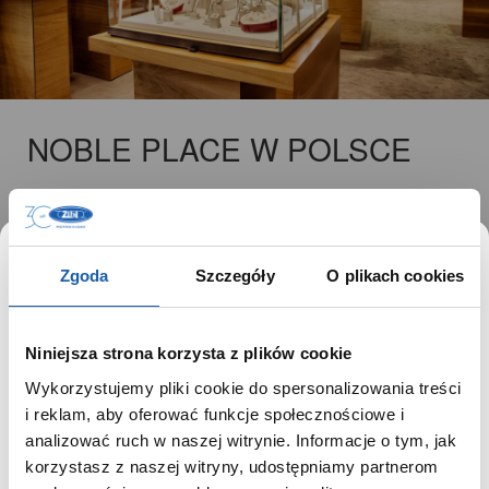
NOBLE PLACE W POLSCE
Zgoda
Szczegóły
O plikach cookies
Noble Place powstał w wyniku coraz większego
Niniejsza strona korzysta z plików cookie
zainteresowania markami luksusowymi w Polsce.
Wykorzystujemy pliki cookie do spersonalizowania treści
Dlatego też już od ponad 15 lat multibrandowa sieć
SZANOWNY UŻYTKOWNIKU,
i reklam, aby oferować funkcje społecznościowe i
Noble Place cieszy się coraz większą
SZANOWNA UŻYTKOWNICZKO
analizować ruch w naszej witrynie. Informacje o tym, jak
popularnością.
korzystasz z naszej witryny, udostępniamy partnerom
Używamy plików cookie w celach analitycznych,