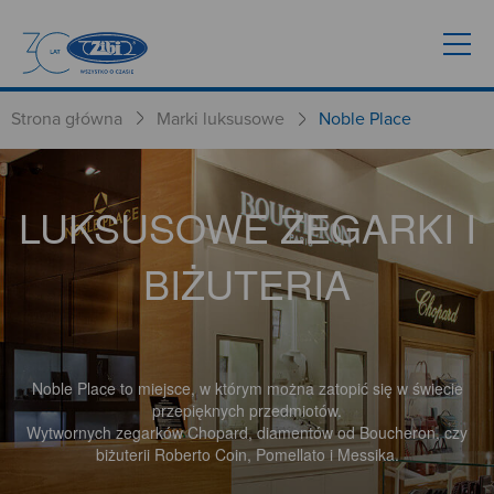
Strona główna
Marki luksusowe
Noble Place
LUKSUSOWE ZEGARKI I
BIŻUTERIA
Noble Place to miejsce, w którym można zatopić się w świecie
przepięknych przedmiotów.
Wytwornych zegarków Chopard, diamentów od Boucheron, czy
biżuterii Roberto Coin, Pomellato i Messika.