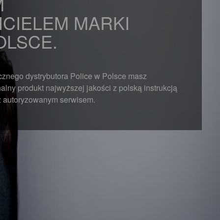
M
CIELEM MARKI
OLSCE.
ącznego dystrybutora Police w Polsce masz
lny produkt najwyższej jakości z polską instrukcją
az autoryzowanym serwisem.