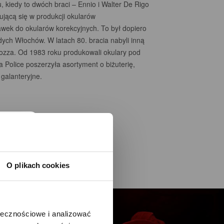
u, kiedy to dwóch braci – Ennio i Walter De Rigo
zującą się w produkcji okularów
wek do okularów korekcyjnych. To był dopiero
ch Włochów. W latach 80. bracia nabyli inną
Lozza. Od 1983 roku produkowali okulary pod
 Police poszerzyła asortyment o biżuterię,
 galanteryjne.
O plikach cookies
ołecznościowe i analizować