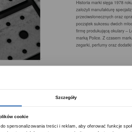
Historia marki sięga 1978 rok
założyli manufakturę specjali
przeciwsłonecznych oraz opra
początek sukcesu dwóch młody
firmę produkującą okulary – 
marką Police. Z czasem marka
zegarki, perfumy oraz dodatki
Szczegóły
 plików cookie
SZANOWNY UŻYTKOWNIKU,
do spersonalizowania treści i reklam, aby oferować funkcje sp
SZANOWNA UŻYTKOWNICZKO