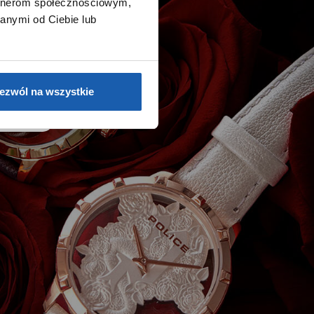
artnerom społecznościowym,
i
anymi od Ciebie lub
e.
ezwól na wszystkie