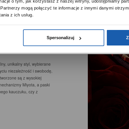
ormacje o tym, jak korzystasz z naszej witryny, udostępniamy p
Używamy plików cookie w celach analitycznych, statystycznych 
Partnerzy mogą połączyć te informacje z innymi danymi otrzym
 STYL W
marketingowych, w tym aby analizować ruch w tej witrynie,
nia z ich usług.
ptymalizować jej działanie oraz zapamiętywać Twoje preferencj
OKĄ
DOWIEDZ SIĘ WIĘCEJ
PRZEJDŹ DO SERWISU
Spersonalizuj
Z
ny, unikalny styl, wybierane
życiu niezależność i swobodę,
stworzone są z wysokiej
mechanizmy Miyota, a paski
nego kauczuku, czy z