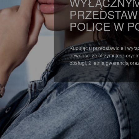
WYŁĄCZNY
PRZEDSTAWI
POLICE W P
Kupując u przedstawicieli wył
pewność, że otrzymujesz orygina
obsługi, 2 letnią gwarancją or