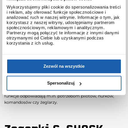
Wykorzystujemy pliki cookie do spersonalizowania treści
G-SHOCK?
i reklam, aby oferować funkcje społecznościowe i
analizować ruch w naszej witrynie. Informacje o tym, jak
korzystasz z naszej witryny, udostępniamy partnerom
społecznościowym, reklamowym i analitycznym.
Odporne na wstrząsy i siły odśrodkowe – pierwsze zegarki
Partnerzy mogą połączyć te informacje z innymi danymi
G-SHOCK charakteryzowała unikalna koperta, która
otrzymanymi od Ciebie lub uzyskanymi podczas
perfekcyjnie chroniła moduł przed wszelkimi wstrząsami!
korzystania z ich usług.
Do dziś w kolekcji G-SHOCK znajdziemy kolejne pokolenia
klasycznej kostki – seria DW-5600.
Wodoszczelność – Zegarki G-SHOCK są wodoszczelne w
Zezwól na wszystkie
standardzie do 200m
Spersonalizuj
Wyjątkowe funkcje – kolekcje GSHOCK projektowane są z
myślą o różnych dyscyplinach sportu czy aktywności. Ich
funkcje odpowiadają m.in. potrzebom pilotów, nurków,
komandosów czy żeglarzy.