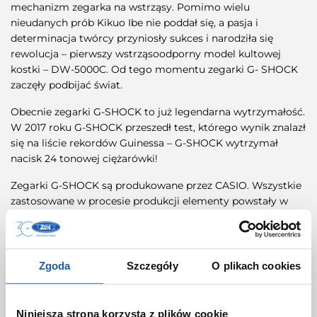
mechanizm zegarka na wstrząsy. Pomimo wielu
nieudanych prób Kikuo Ibe nie poddał się, a pasja i
determinacja twórcy przyniosły sukces i narodziła się
rewolucja – pierwszy wstrząsoodporny model kultowej
kostki – DW-5000C. Od tego momentu zegarki G- SHOCK
zaczęły podbijać świat.
Obecnie zegarki G-SHOCK to już legendarna wytrzymałość.
W 2017 roku G-SHOCK przeszedł test, którego wynik znalazł
się na liście rekordów Guinessa – G-SHOCK wytrzymał
nacisk 24 tonowej ciężarówki!
Zegarki G-SHOCK są produkowane przez CASIO. Wszystkie
zastosowane w procesie produkcji elementy powstały w
fabryce marki. To gwarancja niezmiennej jakości, która
charakteryzuje japońskiego lidera w produkcji zegarków
kwarcowych.
Zgoda
Szczegóły
O plikach cookies
Co wyróżnia zegarki
Niniejsza strona korzysta z plików cookie