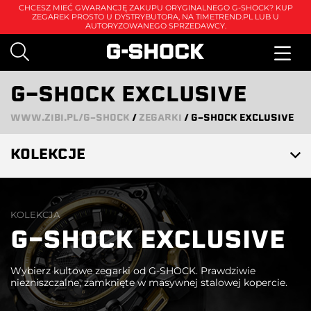
CHCESZ MIEĆ GWARANCJĘ ZAKUPU ORYGINALNEGO G-SHOCK? KUP
ZEGAREK PROSTO U DYSTRYBUTORA, NA
TIMETREND.PL
LUB U
AUTORYZOWANEGO SPRZEDAWCY.
G-SHOCK EXCLUSIVE
WWW.ZIBI.PL/G-SHOCK
/
ZEGARKI
/
G-SHOCK EXCLUSIVE
KOLEKCJE
KOLEKCJA
G-SHOCK EXCLUSIVE
Wybierz kultowe zegarki od G-SHOCK. Prawdziwie
niezniszczalne, zamknięte w masywnej stalowej kopercie.