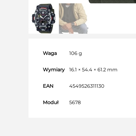
Waga
106 g
Wymiary
16.1 × 54.4 × 61.2 mm
EAN
4549526311130
Moduł
5678