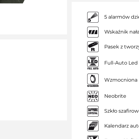
5 alarmów dz
Wskaźnik nał
Pasek z twor
Full-Auto Led
Wzmocniona 
Neobrite
Szkło szafiro
Kalendarz au