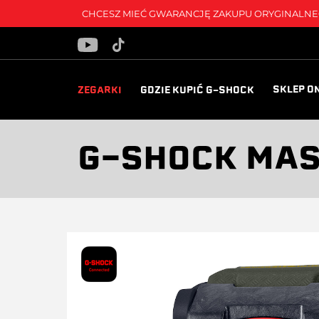
CHCESZ MIEĆ GWARANCJĘ ZAKUPU ORYGINALNEG
SKLEP O
ZEGARKI
GDZIE KUPIĆ G-SHOCK
G-SHOCK MAS