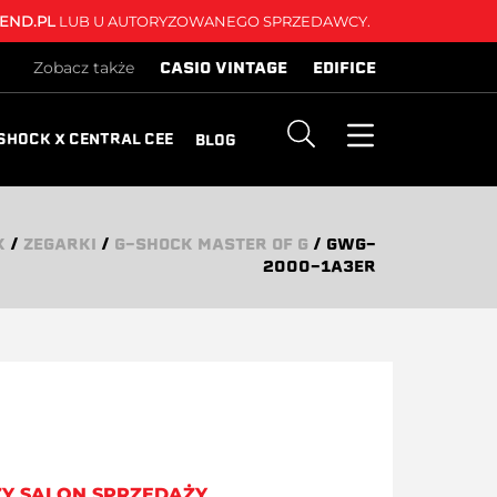
END.PL
LUB U AUTORYZOWANEGO SPRZEDAWCY.
CASIO VINTAGE
EDIFICE
Zobacz także
SHOCK X CENTRAL CEE
BLOG
K
/
ZEGARKI
/
G-SHOCK MASTER OF G
/
GWG-
2000-1A3ER
ZY SALON SPRZEDAŻY