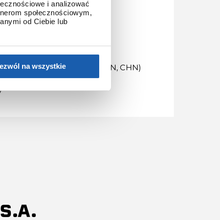
ołecznościowe i analizować
artnerom społecznościowym,
anymi od Ciebie lub
zelności (20 bar)
ezwól na wszystkie
nału radiowego (EU, USA, JPN, CHN)
y
S.A.