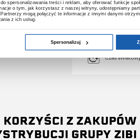
do spersonalizowania treści i reklam, aby oferować funkcje sp
ormacje o tym, jak korzystasz z naszej witryny, udostępniamy p
Klamra
Partnerzy mogą połączyć te informacje z innymi danymi otrzym
nia z ich usług.
Klasa wodoszc
Spersonalizuj
Z
Odbiornik syg
Czas światow
KORZYŚCI Z ZAKUPÓW
YSTRYBUCJI GRUPY ZIBI 