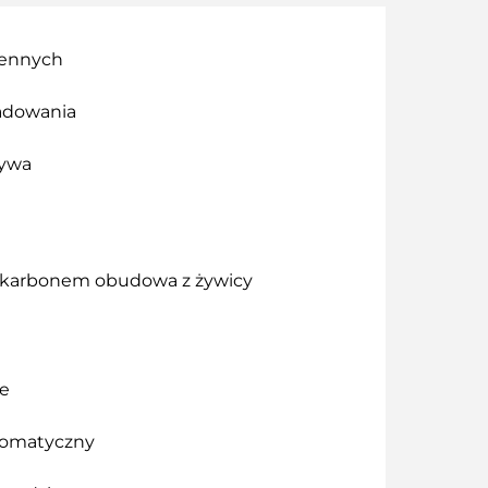
iennych
adowania
zywa
karbonem obudowa z żywicy
we
tomatyczny