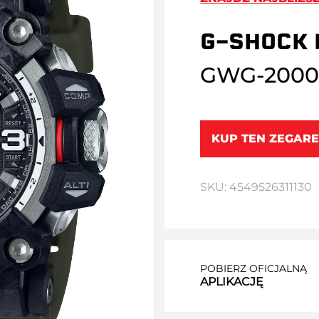
G-SHOCK 
GWG-2000
KUP TEN ZEGARE
SKU: 4549526311130
POBIERZ OFICJALNĄ
APLIKACJĘ