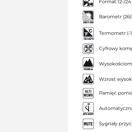
Format 12-/2
Barometr (260
Termometr (-1
Cyfrowy kom
Wysokościomi
Wzrost wysok
Pamięć pomia
Automatyczna
Sygnały przyc