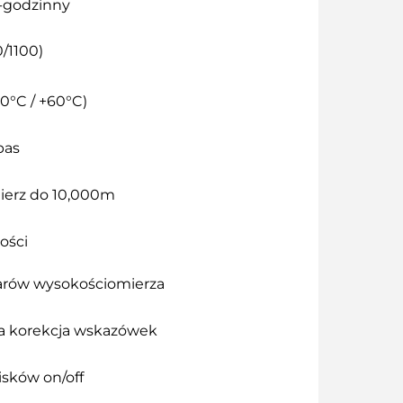
4-godzinny
/1100)
0°C / +60°C)
pas
erz do 10,000m
ości
rów wysokościomierza
 korekcja wskazówek
isków on/off