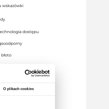
u wskazówki
ady
technologia dostępu
ąsoodporny
 błoto
 wibracje
neczne
O plikach cookies
 sek – 24h
 – 1h