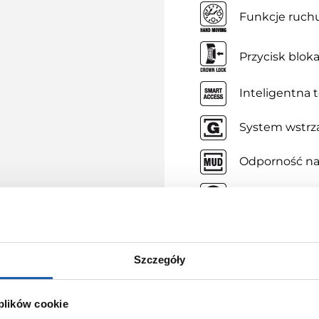
Funkcje ruch
Przycisk blok
Inteligentna 
System wstrz
Odporność na
Odporność na
Zasilanie sło
Szczegóły
Stoper – 1/100
 plików cookie
Timer – 1/1 min