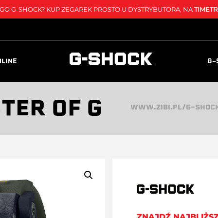
O G-SHOCK? KUP ZEGAREK PROSTO U DYSTRYBUTORA, NA
TIMETR
NLINE
G-
TER OF G
WWW.ZIBI.PL/G-SHOC
ZNAJDŹ NAJBLIŻS