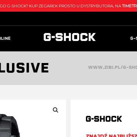
O G-SHOCK? KUP ZEGAREK PROSTO U DYSTRYBUTORA, NA
TIMETR
NLINE
G-
LUSIVE
WWW.ZIBI.PL/G-SH
ZNAJDŹ NAJBLIŻS