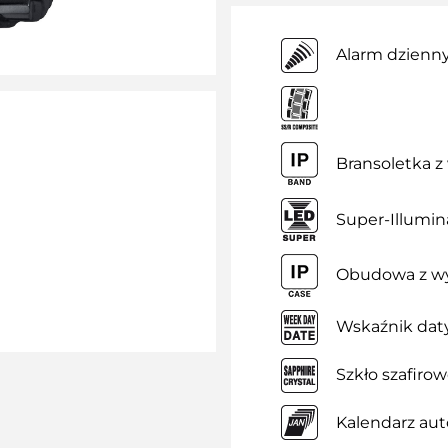
Alarm dzienn
Bransoletka 
Super-Illumin
Obudowa z w
Wskaźnik daty
Szkło szafiro
Kalendarz au