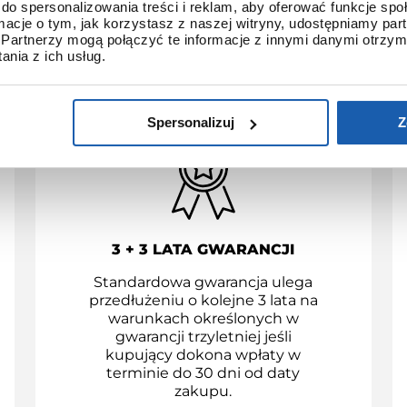
do spersonalizowania treści i reklam, aby oferować funkcje sp
KORZYŚCI Z ZAKUPÓW
ormacje o tym, jak korzystasz z naszej witryny, udostępniamy p
Partnerzy mogą połączyć te informacje z innymi danymi otrzym
YSTRYBUCJI GRUPY ZIBI 
nia z ich usług.
Spersonalizuj
Z
3 + 3 LATA GWARANCJI
Standardowa gwarancja ulega
przedłużeniu o kolejne 3 lata na
warunkach określonych w
gwarancji trzyletniej jeśli
kupujący dokona wpłaty w
terminie do 30 dni od daty
zakupu.