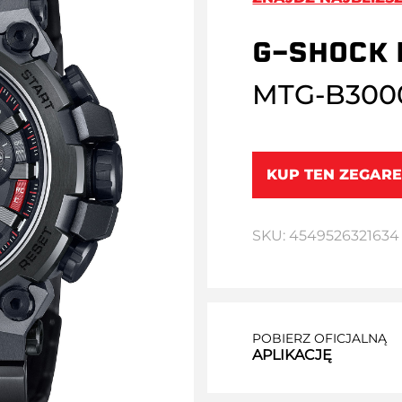
G-SHOCK 
MTG-B300
KUP TEN ZEGARE
SKU: 4549526321634
POBIERZ OFICJALNĄ
APLIKACJĘ