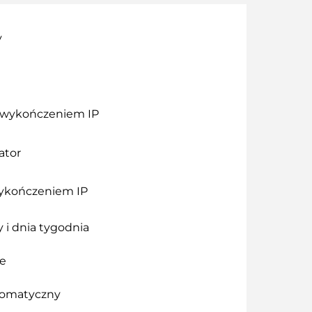
y
z wykończeniem IP
ator
ykończeniem IP
 i dnia tygodnia
we
tomatyczny