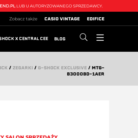
END.PL
LUB U AUTORYZOWANEGO SPRZEDAWCY.
CASIO VINTAGE
EDIFICE
Zobacz także
SHOCK X CENTRAL CEE
BLOG
OCK
/
ZEGARKI
/
G-SHOCK EXCLUSIVE
/
MTG-
B3000BD-1AER
ZY SALON SPRZEDAŻY