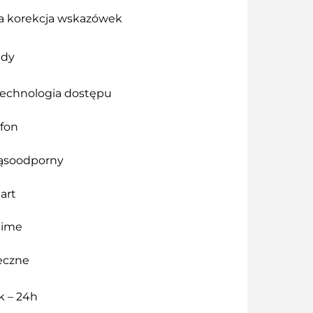
 korekcja wskazówek
ady
technologia dostępu
efon
ąsoodporny
art
time
neczne
ek – 24h