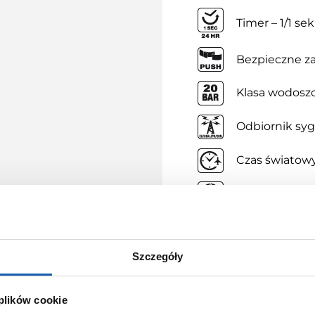
Timer – 1/1 sek
Bezpieczne za
Klasa wodoszc
Odbiornik syg
Czas światow
Dual Time Dis
Szczegóły
 plików cookie