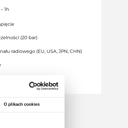
 – 1h
pięcie
zelności (20 bar)
nału radiowego (EU, USA, JPN, CHN)
y
play
O plikach cookies