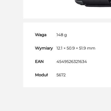
Waga
148 g
Wymiary
12.1 × 50.9 × 51.9 mm
EAN
4549526321634
Moduł
5672