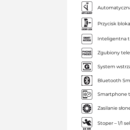
Automatyczna
Przycisk blok
Inteligentna 
Zgubiony tel
System wstrz
Bluetooth Sm
Smartphone 
Zasilanie sło
Stoper – 1/1 s