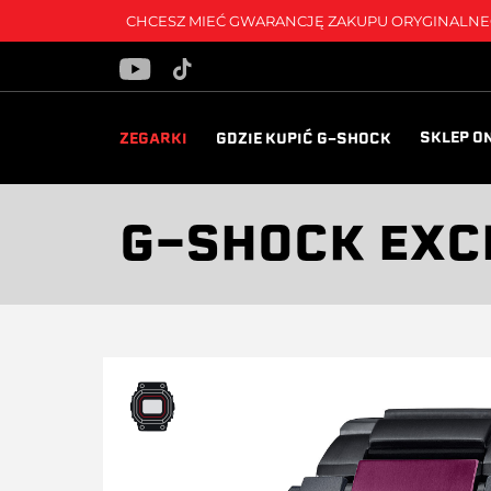
CHCESZ MIEĆ GWARANCJĘ ZAKUPU ORYGINALNEG
SKLEP O
ZEGARKI
GDZIE KUPIĆ G-SHOCK
G-SHOCK EXC