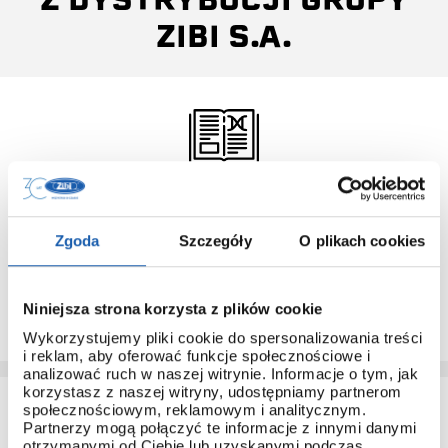
ZIBI S.A.
INSTRUKCJA OBSŁUGI
Do każdego modelu G-SHOCK, który pochodzi z
Zgoda
Szczegóły
O plikach cookies
dystrybucji ZIBI dołączana jest instrukcja obsługi w języku
polskim.
Dzięki temu łatwo poznasz obsługę nawet najbardziej
Niniejsza strona korzysta z plików cookie
zaawansowanych modeli.
Wykorzystujemy pliki cookie do spersonalizowania treści
i reklam, aby oferować funkcje społecznościowe i
analizować ruch w naszej witrynie. Informacje o tym, jak
korzystasz z naszej witryny, udostępniamy partnerom
społecznościowym, reklamowym i analitycznym.
Partnerzy mogą połączyć te informacje z innymi danymi
otrzymanymi od Ciebie lub uzyskanymi podczas