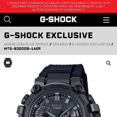
CHCESZ MIEĆ GWARANCJĘ ZAKUPU ORYGINALNEGO G-SHOCK? KUP
ZEGAREK PROSTO U DYSTRYBUTORA, NA
TIMETREND.PL
LUB U
AUTORYZOWANEGO SPRZEDAWCY.
G-SHOCK EXCLUSIVE
WWW.ZIBI.PL/G-SHOCK
/
ZEGARKI
/
G-SHOCK EXCLUSIVE
/
MTG-B3000B-1AER