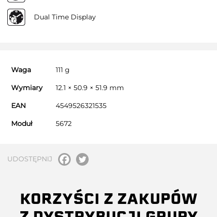
Dual Time Display
Waga
111 g
Wymiary
12.1 × 50.9 × 51.9 mm
EAN
4549526321535
Moduł
5672
UDOSTĘPNIJ
KORZYŚCI Z ZAKUPÓW
Z DYSTRYBUCJI GRUPY