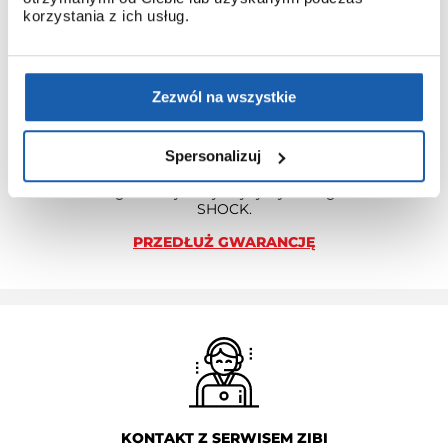
korzystania z ich usług.
3 + 3 LATA GWARANCJI
Zezwól na wszystkie
Standardowa gwarancja ulega przedłużeniu o kolejne 3 lata
na warunkach określonych w gwarancji trzyletniej jeśli
kupujący dokona wpłaty w terminie do 30 dni od daty
Spersonalizuj
zakupu.
Przedłużenie gwarancji obejmuje jedynie zegarki marki G-
SHOCK.
PRZEDŁUŻ GWARANCJĘ
KONTAKT Z SERWISEM ZIBI