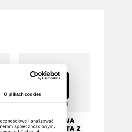
O plikach cookies
U
TYTANOWA
ołecznościowe i analizować
artnerom społecznościowym,
BRANSOLETA Z
anymi od Ciebie lub