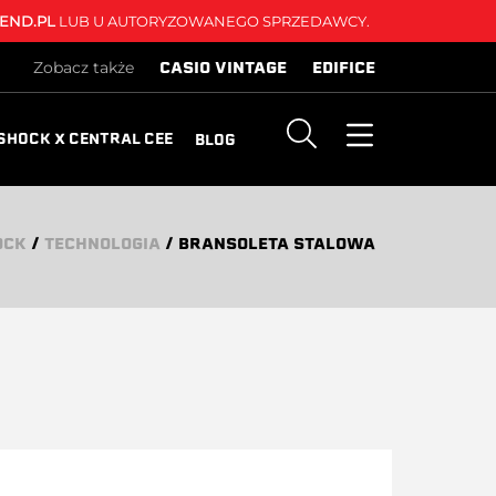
END.PL
LUB U AUTORYZOWANEGO SPRZEDAWCY.
CASIO VINTAGE
EDIFICE
Zobacz także
SHOCK X CENTRAL CEE
BLOG
OCK
/
TECHNOLOGIA
/
BRANSOLETA STALOWA