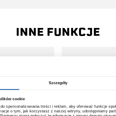
INNE FUNKCJE
Szczegóły
 plików cookie
STALOWA
FUNKCJE RUCH
do spersonalizowania treści i reklam, aby oferować funkcje sp
ormacje o tym, jak korzystasz z naszej witryny, udostępniamy p
BRANSOLETA Z
WSKAZÓWKI
Partnerzy mogą połączyć te informacje z innymi danymi otrzym