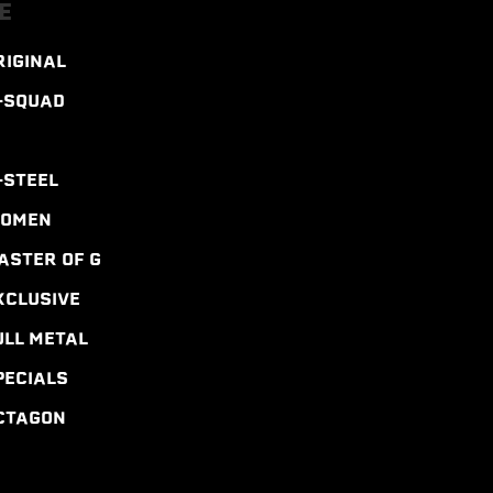
E
RIGINAL
-SQUAD
-STEEL
WOMEN
ASTER OF G
XCLUSIVE
ULL METAL
PECIALS
CTAGON