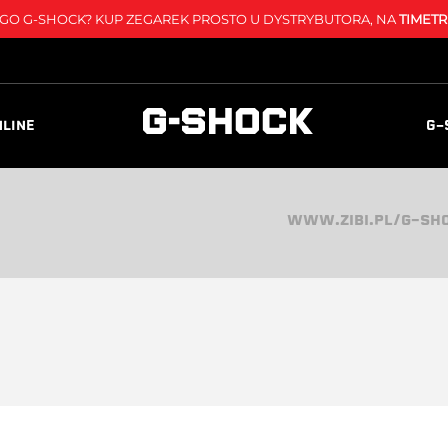
O G-SHOCK? KUP ZEGAREK PROSTO U DYSTRYBUTORA, NA
TIMETR
NLINE
G-
WWW.ZIBI.PL/G-SH