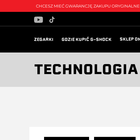
CHCESZ MIEĆ GWARANCJĘ ZAKUPU ORYGINALNEG
SKLEP O
ZEGARKI
GDZIE KUPIĆ G-SHOCK
TECHNOLOGIA