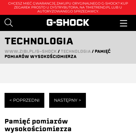
CHCESZ MIEĆ GWARANCJĘ ZAKUPU ORYGINALNEGO G-SHOCK? KUP
ZEGAREK PROSTO U DYSTRYBUTORA, NA
TIMETREND.PL
LUB U
AUTORYZOWANEGO SPRZEDAWCY.
TECHNOLOGIA
WWW.ZIBI.PL/G-SHOCK
/
TECHNOLOGIA
/
PAMIĘĆ
POMIARÓW WYSOKOŚCIOMIERZA
< POPRZEDNI
NASTĘPNY >
Pamięć pomiarów
wysokościomierza