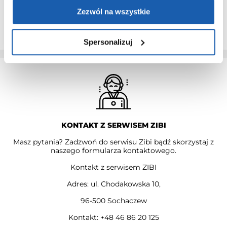
Przedłużenie gwarancji obejmuje jedynie zegarki marki G-
SHOCK.
Zezwól na wszystkie
PRZEDŁUŻ GWARANCJĘ
Spersonalizuj
KONTAKT Z SERWISEM ZIBI
Masz pytania? Zadzwoń do serwisu Zibi bądź skorzystaj z
naszego formularza kontaktowego.
Kontakt z serwisem ZIBI
Adres: ul. Chodakowska 10,
96-500 Sochaczew
Kontakt: +48 46 86 20 125