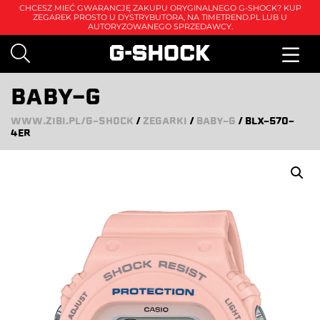
CHCESZ MIEĆ GWARANCJĘ ZAKUPU ORYGINALNEGO G-SHOCK? KUP
ZEGAREK PROSTO U DYSTRYBUTORA, NA
TIMETREND.PL
LUB U
AUTORYZOWANEGO SPRZEDAWCY.
BABY-G
WWW.ZIBI.PL/G-SHOCK
/
ZEGARKI
/
BABY-G
/
BLX-570-
4ER