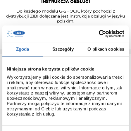
INSTRUKCJA OBSŁUGI
Do każdego modelu G-SHOCK, który pochodzi z
dystrybucji ZIBI dołączana jest instrukcja obsługi w języku
polskim.
Dzięki temu łatwo poznasz obsługę nawet najbardziej
zaawansowanych modeli.
Zgoda
Szczegóły
O plikach cookies
Niniejsza strona korzysta z plików cookie
Wykorzystujemy pliki cookie do spersonalizowania treści
i reklam, aby oferować funkcje społecznościowe i
analizować ruch w naszej witrynie. Informacje o tym, jak
korzystasz z naszej witryny, udostępniamy partnerom
3 + 3 LATA GWARANCJI
społecznościowym, reklamowym i analitycznym.
Partnerzy mogą połączyć te informacje z innymi danymi
Standardowa gwarancja ulega przedłużeniu o kolejne 3 lata
otrzymanymi od Ciebie lub uzyskanymi podczas
na warunkach określonych w gwarancji trzyletniej jeśli
korzystania z ich usług.
kupujący dokona wpłaty w terminie do 30 dni od daty
zakupu.