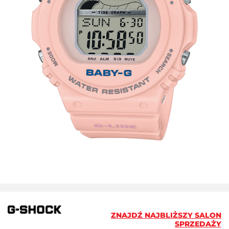
ZNAJDŹ NAJBLIŻSZY SALON
SPRZEDAŻY