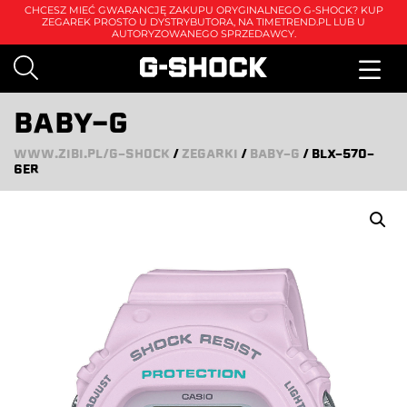
CHCESZ MIEĆ GWARANCJĘ ZAKUPU ORYGINALNEGO G-SHOCK? KUP
ZEGAREK PROSTO U DYSTRYBUTORA, NA
TIMETREND.PL
LUB U
AUTORYZOWANEGO SPRZEDAWCY.
BABY-G
WWW.ZIBI.PL/G-SHOCK
/
ZEGARKI
/
BABY-G
/
BLX-570-
6ER