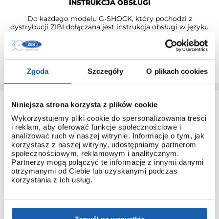
INSTRUKCJA OBSŁUGI
Do każdego modelu G-SHOCK, który pochodzi z
dystrybucji ZIBI dołączana jest instrukcja obsługi w języku
polskim.
Dzięki temu łatwo poznasz obsługę nawet najbardziej
zaawansowanych modeli.
Zgoda
Szczegóły
O plikach cookies
Niniejsza strona korzysta z plików cookie
Wykorzystujemy pliki cookie do spersonalizowania treści
i reklam, aby oferować funkcje społecznościowe i
analizować ruch w naszej witrynie. Informacje o tym, jak
korzystasz z naszej witryny, udostępniamy partnerom
społecznościowym, reklamowym i analitycznym.
3 + 3 LATA GWARANCJI
Partnerzy mogą połączyć te informacje z innymi danymi
otrzymanymi od Ciebie lub uzyskanymi podczas
Standardowa gwarancja ulega przedłużeniu o kolejne 3 lata
korzystania z ich usług.
na warunkach określonych w gwarancji trzyletniej jeśli
kupujący dokona wpłaty w terminie do 30 dni od daty
zakupu.