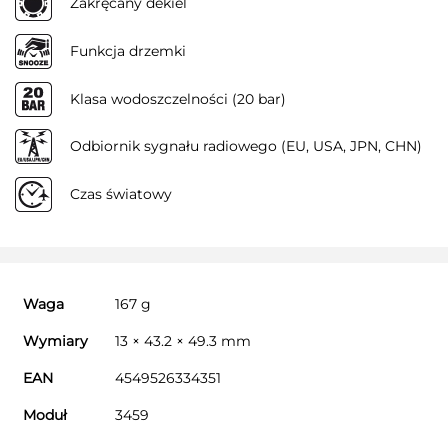
Zakręcany dekiel
Funkcja drzemki
Klasa wodoszczelności (20 bar)
Odbiornik sygnału radiowego (EU, USA, JPN, CHN)
Czas światowy
Waga
167 g
Wymiary
13 × 43.2 × 49.3 mm
EAN
4549526334351
Moduł
3459