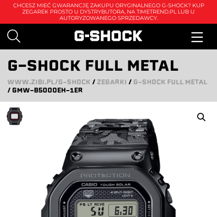
CHCESZ MIEĆ GWARANCJĘ ZAKUPU ORYGINALNEGO G-SHOCK? KUP
ZEGAREK PROSTO U DYSTRYBUTORA, NA
TIMETREND.PL
LUB U
AUTORYZOWANEGO SPRZEDAWCY.
G-SHOCK FULL METAL
WWW.ZIBI.PL/G-SHOCK
/
ZEGARKI
/
G-SHOCK FULL METAL
/
GMW-B5000EH-1ER