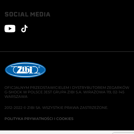
SOCIAL MEDIA
OFICJALNYM PRZEDSTAWICIELEM I DYSTRYBUTOREM ZEGARKÓW
G-SHOCK W POLSCE JEST GRUPA ZIBI S.A. WIRAŻOWA 119, 02-145
WARSZAWA
2012-2022 © ZIBI SA. WSZYSTKIE PRAWA ZASTRZEŻONE.
POLITYKA PRYWATNOŚCI I COOKIES