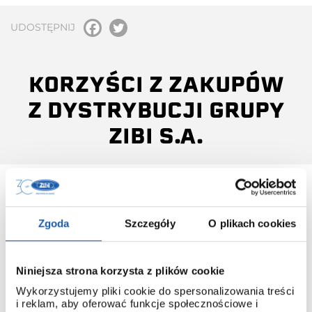
UDOSTĘPNIJ
KORZYŚCI Z ZAKUPÓW
Z DYSTRYBUCJI GRUPY
ZIBI S.A.
Zgoda
Szczegóły
O plikach cookies
INSTRUKCJA OBSŁUGI
Do każdego modelu G-SHOCK, który pochodzi z
Niniejsza strona korzysta z plików cookie
dystrybucji ZIBI dołączana jest instrukcja obsługi w języku
Wykorzystujemy pliki cookie do spersonalizowania treści
polskim.
i reklam, aby oferować funkcje społecznościowe i