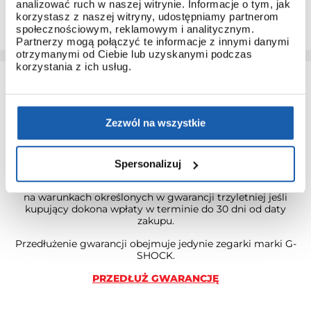
analizować ruch w naszej witrynie. Informacje o tym, jak
Dzięki temu łatwo poznasz obsługę nawet najbardziej
korzystasz z naszej witryny, udostępniamy partnerom
zaawansowanych modeli.
społecznościowym, reklamowym i analitycznym.
Partnerzy mogą połączyć te informacje z innymi danymi
otrzymanymi od Ciebie lub uzyskanymi podczas
korzystania z ich usług.
Zezwól na wszystkie
3 + 3 LATA GWARANCJI
Spersonalizuj
Standardowa gwarancja ulega przedłużeniu o kolejne 3 lata
na warunkach określonych w gwarancji trzyletniej jeśli
kupujący dokona wpłaty w terminie do 30 dni od daty
zakupu.
Przedłużenie gwarancji obejmuje jedynie zegarki marki G-
SHOCK.
PRZEDŁUŻ GWARANCJĘ