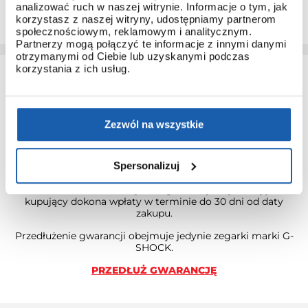
analizować ruch w naszej witrynie. Informacje o tym, jak
zaawansowanych modeli.
korzystasz z naszej witryny, udostępniamy partnerom
społecznościowym, reklamowym i analitycznym.
Partnerzy mogą połączyć te informacje z innymi danymi
otrzymanymi od Ciebie lub uzyskanymi podczas
korzystania z ich usług.
Zezwól na wszystkie
3 + 3 LATA GWARANCJI
Spersonalizuj
Standardowa gwarancja ulega przedłużeniu o kolejne 3 lata
na warunkach określonych w gwarancji trzyletniej jeśli
kupujący dokona wpłaty w terminie do 30 dni od daty
zakupu.
Przedłużenie gwarancji obejmuje jedynie zegarki marki G-
SHOCK.
PRZEDŁUŻ GWARANCJĘ