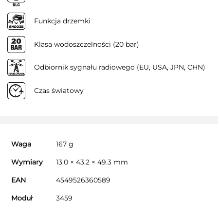
Funkcja drzemki
Klasa wodoszczelności (20 bar)
Odbiornik sygnału radiowego (EU, USA, JPN, CHN)
Czas światowy
Waga
167 g
Wymiary
13.0 × 43.2 × 49.3 mm
EAN
4549526360589
Moduł
3459