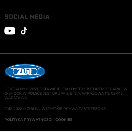
SOCIAL MEDIA
OFICJALNYM PRZEDSTAWICIELEM I DYSTRYBUTOREM ZEGARKÓW
G-SHOCK W POLSCE JEST GRUPA ZIBI S.A. WIRAŻOWA 119, 02-145
WARSZAWA
2012-2022 © ZIBI SA. WSZYSTKIE PRAWA ZASTRZEŻONE.
POLITYKA PRYWATNOŚCI I COOKIES