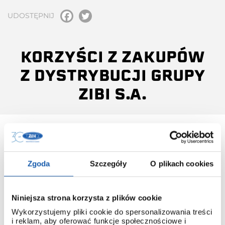
UDOSTĘPNIJ
KORZYŚCI Z ZAKUPÓW
Z DYSTRYBUCJI GRUPY
ZIBI S.A.
Zgoda
Szczegóły
O plikach cookies
INSTRUKCJA OBSŁUGI
Do każdego modelu G-SHOCK, który pochodzi z
Niniejsza strona korzysta z plików cookie
dystrybucji ZIBI dołączana jest instrukcja obsługi w języku
polskim.
Wykorzystujemy pliki cookie do spersonalizowania treści
i reklam, aby oferować funkcje społecznościowe i
Dzięki temu łatwo poznasz obsługę nawet najbardziej