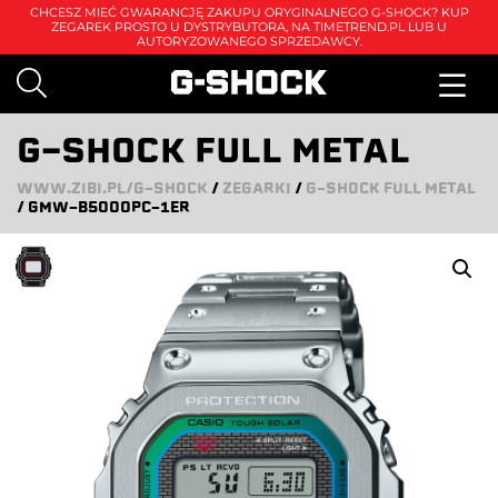
CHCESZ MIEĆ GWARANCJĘ ZAKUPU ORYGINALNEGO G-SHOCK? KUP
ZEGAREK PROSTO U DYSTRYBUTORA, NA
TIMETREND.PL
LUB U
AUTORYZOWANEGO SPRZEDAWCY.
G-SHOCK FULL METAL
WWW.ZIBI.PL/G-SHOCK
/
ZEGARKI
/
G-SHOCK FULL METAL
/
GMW-B5000PC-1ER