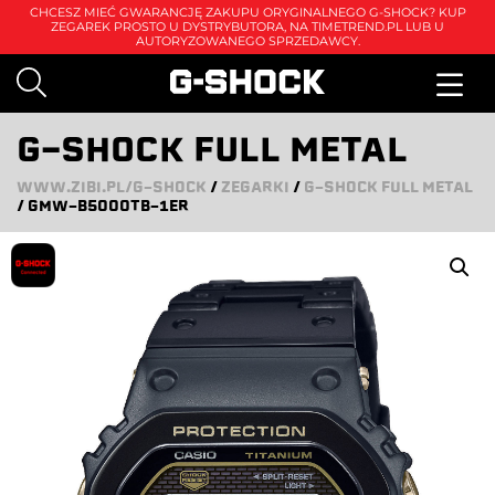
CHCESZ MIEĆ GWARANCJĘ ZAKUPU ORYGINALNEGO G-SHOCK? KUP
ZEGAREK PROSTO U DYSTRYBUTORA, NA
TIMETREND.PL
LUB U
AUTORYZOWANEGO SPRZEDAWCY.
G-SHOCK FULL METAL
WWW.ZIBI.PL/G-SHOCK
/
ZEGARKI
/
G-SHOCK FULL METAL
/
GMW-B5000TB-1ER