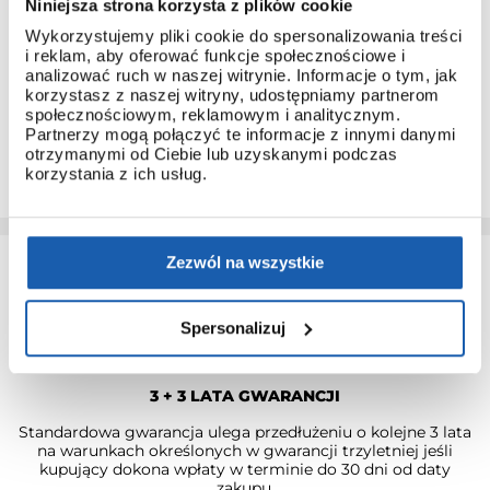
Niniejsza strona korzysta z plików cookie
Wykorzystujemy pliki cookie do spersonalizowania treści
INSTRUKCJA OBSŁUGI
i reklam, aby oferować funkcje społecznościowe i
Do każdego modelu G-SHOCK, który pochodzi z
analizować ruch w naszej witrynie. Informacje o tym, jak
dystrybucji ZIBI dołączana jest instrukcja obsługi w języku
korzystasz z naszej witryny, udostępniamy partnerom
polskim.
społecznościowym, reklamowym i analitycznym.
Partnerzy mogą połączyć te informacje z innymi danymi
Dzięki temu łatwo poznasz obsługę nawet najbardziej
otrzymanymi od Ciebie lub uzyskanymi podczas
zaawansowanych modeli.
korzystania z ich usług.
Zezwól na wszystkie
Spersonalizuj
3 + 3 LATA GWARANCJI
Standardowa gwarancja ulega przedłużeniu o kolejne 3 lata
na warunkach określonych w gwarancji trzyletniej jeśli
kupujący dokona wpłaty w terminie do 30 dni od daty
zakupu.