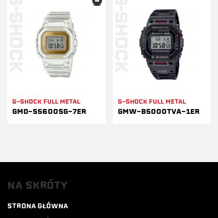
G-SHOCK FULL METAL
G-SHOCK FULL METAL
GMD-S5600SG-7ER
GMW-B5000TVA-1ER
NA SKRÓTY
STRONA GŁÓWNA