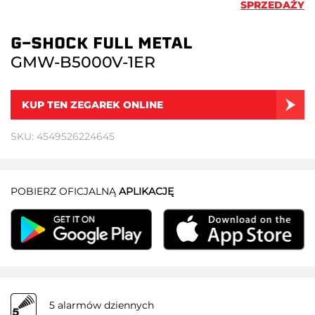
SPRZEDAŻY
G-SHOCK FULL METAL
GMW-B5000V-1ER
KUP TEN ZEGAREK ONLINE
SKU: 4549526224645
POBIERZ OFICJALNĄ
APLIKACJĘ
5 alarmów dziennych