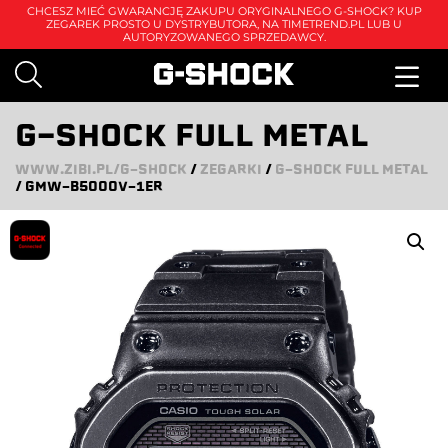
CHCESZ MIEĆ GWARANCJĘ ZAKUPU ORYGINALNEGO G-SHOCK? KUP
ZEGAREK PROSTO U DYSTRYBUTORA, NA
TIMETREND.PL
LUB U
AUTORYZOWANEGO SPRZEDAWCY.
G-SHOCK FULL METAL
WWW.ZIBI.PL/G-SHOCK
/
ZEGARKI
/
G-SHOCK FULL METAL
/
GMW-B5000V-1ER