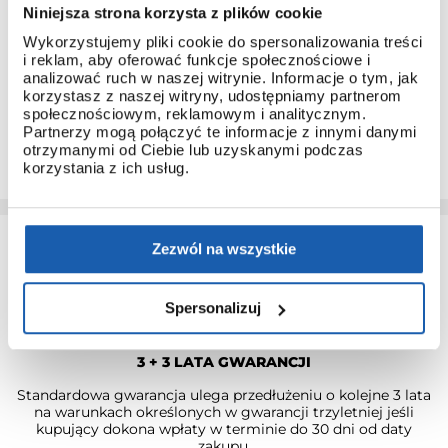
Niniejsza strona korzysta z plików cookie
INSTRUKCJA OBSŁUGI
Wykorzystujemy pliki cookie do spersonalizowania treści
i reklam, aby oferować funkcje społecznościowe i
Do każdego modelu G-SHOCK, który pochodzi z
analizować ruch w naszej witrynie. Informacje o tym, jak
dystrybucji ZIBI dołączana jest instrukcja obsługi w języku
korzystasz z naszej witryny, udostępniamy partnerom
polskim.
społecznościowym, reklamowym i analitycznym.
Partnerzy mogą połączyć te informacje z innymi danymi
Dzięki temu łatwo poznasz obsługę nawet najbardziej
otrzymanymi od Ciebie lub uzyskanymi podczas
zaawansowanych modeli.
korzystania z ich usług.
Zezwól na wszystkie
Spersonalizuj
3 + 3 LATA GWARANCJI
Standardowa gwarancja ulega przedłużeniu o kolejne 3 lata
na warunkach określonych w gwarancji trzyletniej jeśli
kupujący dokona wpłaty w terminie do 30 dni od daty
zakupu.