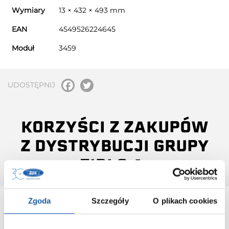
Wymiary
13 × 432 × 493 mm
EAN
4549526224645
Moduł
3459
UDOSTĘPNIJ
KORZYŚCI Z ZAKUPÓW
Z DYSTRYBUCJI GRUPY
ZIBI S.A.
Zgoda
Szczegóły
O plikach cookies