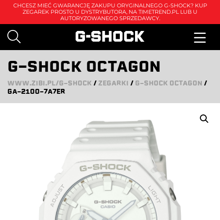
CHCESZ MIEĆ GWARANCJĘ ZAKUPU ORYGINALNEGO G-SHOCK? KUP
ZEGAREK PROSTO U DYSTRYBUTORA, NA
TIMETREND.PL
LUB U
AUTORYZOWANEGO SPRZEDAWCY.
G-SHOCK OCTAGON
WWW.ZIBI.PL/G-SHOCK
/
ZEGARKI
/
G-SHOCK OCTAGON
/
GA-2100-7A7ER