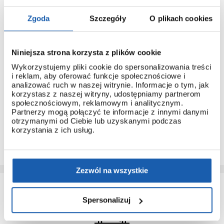
Zgoda
Szczegóły
O plikach cookies
Niniejsza strona korzysta z plików cookie
3 + 3 LATA GWARANCJI
Wykorzystujemy pliki cookie do spersonalizowania treści
Standardowa gwarancja ulega przedłużeniu o kolejne 3 lata
i reklam, aby oferować funkcje społecznościowe i
na warunkach określonych w gwarancji trzyletniej jeśli
analizować ruch w naszej witrynie. Informacje o tym, jak
kupujący dokona wpłaty w terminie do 30 dni od daty
korzystasz z naszej witryny, udostępniamy partnerom
zakupu.
społecznościowym, reklamowym i analitycznym.
Partnerzy mogą połączyć te informacje z innymi danymi
Przedłużenie gwarancji obejmuje jedynie zegarki marki G-
otrzymanymi od Ciebie lub uzyskanymi podczas
SHOCK.
korzystania z ich usług.
PRZEDŁUŻ GWARANCJĘ
Zezwól na wszystkie
Spersonalizuj