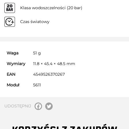
Klasa wodoszczelności (20 bar)
Czas światowy
Waga
51 g
Wymiary
11.8 × 45.4 × 48.5 mm
EAN
4549526370267
Moduł
5611
UDOSTĘPNIJ