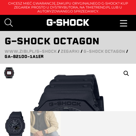
CHCESZ MIEĆ GWARANCJĘ ZAKUPU ORYGINALNEGO G-SHOCK? KUP
ZEGAREK PROSTO U DYSTRYBUTORA, NA
TIMETREND.PL
LUB U
AUTORYZOWANEGO SPRZEDAWCY.
G-SHOCK OCTAGON
WWW.ZIBI.PL/G-SHOCK
/
ZEGARKI
/
G-SHOCK OCTAGON
/
GA-B2100-1A1ER