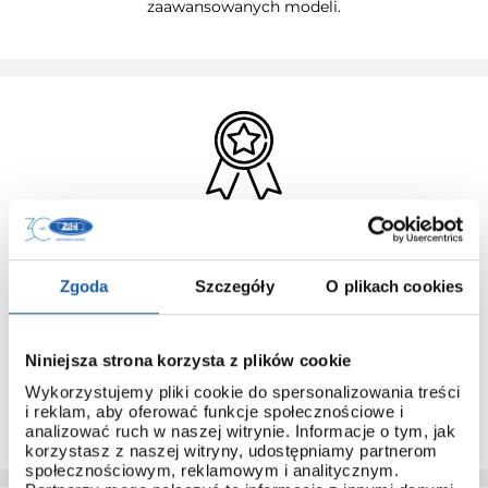
zaawansowanych modeli.
3 + 3 LATA GWARANCJI
Standardowa gwarancja ulega przedłużeniu o kolejne 3 lata
Zgoda
Szczegóły
O plikach cookies
na warunkach określonych w gwarancji trzyletniej jeśli
kupujący dokona wpłaty w terminie do 30 dni od daty
zakupu.
Niniejsza strona korzysta z plików cookie
Przedłużenie gwarancji obejmuje jedynie zegarki marki G-
SHOCK.
Wykorzystujemy pliki cookie do spersonalizowania treści
i reklam, aby oferować funkcje społecznościowe i
PRZEDŁUŻ GWARANCJĘ
analizować ruch w naszej witrynie. Informacje o tym, jak
korzystasz z naszej witryny, udostępniamy partnerom
społecznościowym, reklamowym i analitycznym.