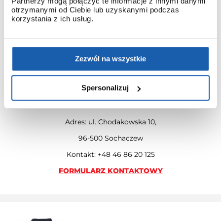
Partnerzy mogą połączyć te informacje z innymi danymi
otrzymanymi od Ciebie lub uzyskanymi podczas
korzystania z ich usług.
Zezwól na wszystkie
KONTAKT Z SERWISEM ZIBI
Masz pytania? Zadzwoń do serwisu Zibi bądź skorzystaj z
Spersonalizuj
naszego formularza kontaktowego.
Kontakt z serwisem ZIBI
Adres: ul. Chodakowska 10,
96-500 Sochaczew
Kontakt: +48 46 86 20 125
FORMULARZ KONTAKTOWY