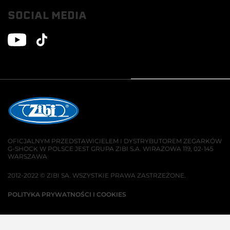
SOCIAL MEDIA
OFICJALNYM PRZEDSTAWICIELEM I DYSTRYBUTOREM ZEGARKÓW
G-SHOCK W POLSCE JEST GRUPA ZIBI S.A. WIRAŻOWA 119, 02-145
WARSZAWA
2012-2022 © ZIBI SA. WSZYSTKIE PRAWA ZASTRZEŻONE.
POLITYKA PRYWATNOŚCI I COOKIES