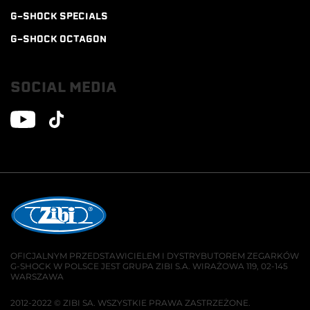
G-SHOCK SPECIALS
G-SHOCK OCTAGON
SOCIAL MEDIA
OFICJALNYM PRZEDSTAWICIELEM I DYSTRYBUTOREM ZEGARKÓW
G-SHOCK W POLSCE JEST GRUPA ZIBI S.A. WIRAŻOWA 119, 02-145
WARSZAWA
2012-2022 © ZIBI SA. WSZYSTKIE PRAWA ZASTRZEŻONE.