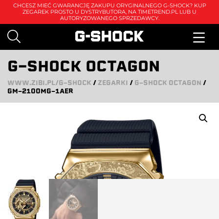
CHCESZ MIEĆ GWARANCJĘ ZAKUPU ORYGINALNEGO G-SHOCK? KUP
ZEGAREK PROSTO U DYSTRYBUTORA, NA
TIMETREND.PL
LUB U
AUTORYZOWANEGO SPRZEDAWCY.
G-SHOCK OCTAGON
WWW.ZIBI.PL/G-SHOCK
/
ZEGARKI
/
G-SHOCK OCTAGON
/
GM-2100MG-1AER