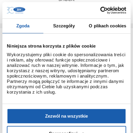
PRZEDŁUŻ GWARANCJĘ
Zgoda
Szczegóły
O plikach cookies
Niniejsza strona korzysta z plików cookie
Wykorzystujemy pliki cookie do spersonalizowania treści
i reklam, aby oferować funkcje społecznościowe i
analizować ruch w naszej witrynie. Informacje o tym, jak
KONTAKT Z SERWISEM ZIBI
korzystasz z naszej witryny, udostępniamy partnerom
społecznościowym, reklamowym i analitycznym.
Masz pytania? Zadzwoń do serwisu Zibi bądź skorzystaj z
Partnerzy mogą połączyć te informacje z innymi danymi
naszego formularza kontaktowego.
otrzymanymi od Ciebie lub uzyskanymi podczas
korzystania z ich usług.
Kontakt z serwisem ZIBI
Adres: ul. Chodakowska 10,
96-500 Sochaczew
Zezwól na wszystkie
Kontakt: +48 46 86 20 125
FORMULARZ KONTAKTOWY