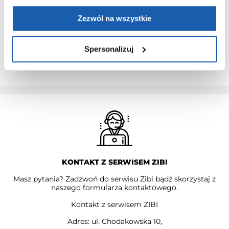
na warunkach określonych w gwarancji trzyletniej jeśli
kupujący dokona wpłaty w terminie do 30 dni od daty
Zezwól na wszystkie
zakupu.
Przedłużenie gwarancji obejmuje jedynie zegarki marki G-
SHOCK.
Spersonalizuj
PRZEDŁUŻ GWARANCJĘ
KONTAKT Z SERWISEM ZIBI
Masz pytania? Zadzwoń do serwisu Zibi bądź skorzystaj z
naszego formularza kontaktowego.
Kontakt z serwisem ZIBI
Adres: ul. Chodakowska 10,