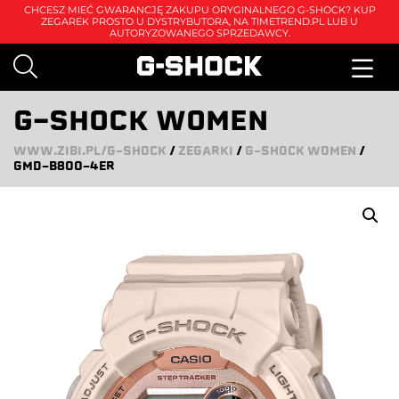
CHCESZ MIEĆ GWARANCJĘ ZAKUPU ORYGINALNEGO G-SHOCK? KUP
ZEGAREK PROSTO U DYSTRYBUTORA, NA
TIMETREND.PL
LUB U
AUTORYZOWANEGO SPRZEDAWCY.
G-SHOCK WOMEN
WWW.ZIBI.PL/G-SHOCK
/
ZEGARKI
/
G-SHOCK WOMEN
/
GMD-B800-4ER