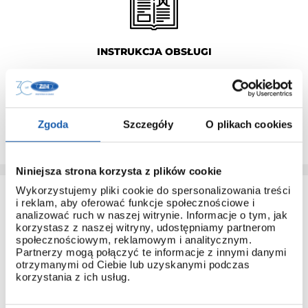
INSTRUKCJA OBSŁUGI
Do każdego modelu G-SHOCK, który pochodzi z
dystrybucji ZIBI dołączana jest instrukcja obsługi w języku
polskim.
Dzięki temu łatwo poznasz obsługę nawet najbardziej
Zgoda
Szczegóły
O plikach cookies
zaawansowanych modeli.
Niniejsza strona korzysta z plików cookie
Wykorzystujemy pliki cookie do spersonalizowania treści
i reklam, aby oferować funkcje społecznościowe i
analizować ruch w naszej witrynie. Informacje o tym, jak
korzystasz z naszej witryny, udostępniamy partnerom
społecznościowym, reklamowym i analitycznym.
Partnerzy mogą połączyć te informacje z innymi danymi
otrzymanymi od Ciebie lub uzyskanymi podczas
3 + 3 LATA GWARANCJI
korzystania z ich usług.
Standardowa gwarancja ulega przedłużeniu o kolejne 3 lata