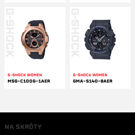
G-SHOCK WOMEN
G-SHOCK WOMEN
MSG-C100G-1AER
GMA-S140-8AER
NA SKRÓTY