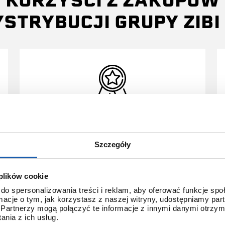
KORZYŚCI Z ZAKUPÓW
YSTRYBUCJI GRUPY ZIBI 
3 + 3 LATA GWARANCJI
Standardowa gwarancja ulega
Szczegóły
przedłużeniu o kolejne 3 lata na
warunkach określonych w
gwarancji trzyletniej jeśli
 plików cookie
kupujący dokona wpłaty w
do spersonalizowania treści i reklam, aby oferować funkcje sp
terminie do 30 dni od daty
ormacje o tym, jak korzystasz z naszej witryny, udostępniamy p
zakupu.
Partnerzy mogą połączyć te informacje z innymi danymi otrzym
nia z ich usług.
Przedłużenie gwarancji obejmuje