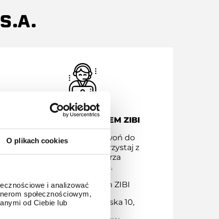
S.A.
KONTAKT Z SERWISEM ZIBI
Masz pytania? Zadzwoń do
O plikach cookies
serwisu Zibi bądź skorzystaj z
naszego formularza
kontaktowego.
Kontakt z serwisem ZIBI
ołecznościowe i analizować
artnerom społecznościowym,
Adres: ul. Chodakowska 10,
anymi od Ciebie lub