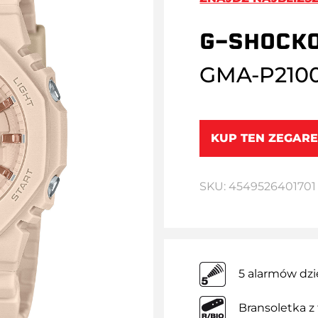
G-SHOCK
GMA-P210
KUP TEN ZEGARE
SKU: 4549526401701
5 alarmów dz
Bransoletka z 