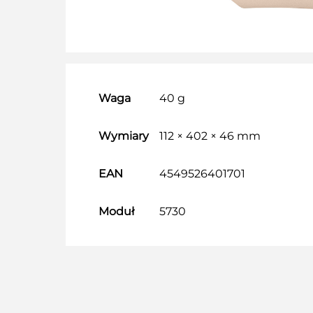
Waga
40 g
Wymiary
112 × 402 × 46 mm
EAN
4549526401701
Moduł
5730