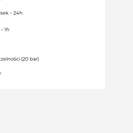
 sek – 24h
 – 1h
zelności (20 bar)
y