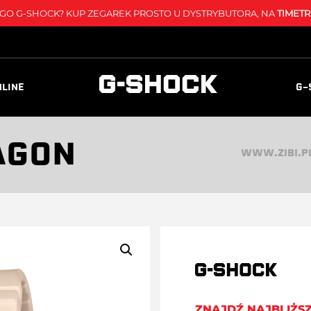
O G-SHOCK? KUP ZEGAREK PROSTO U DYSTRYBUTORA, NA
TIMETR
NLINE
G-
AGON
WWW.ZIBI.P
ZNAJDŹ NAJBLIŻS