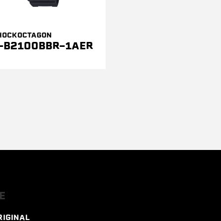
HOCKOCTAGON
-B2100BBR-1AER
E
RIGINAL