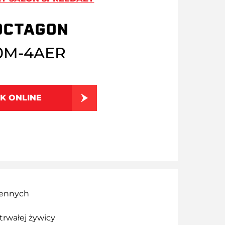
OCTAGON
0M-4AER
K ONLINE
iennych
trwałej żywicy