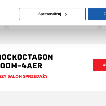
jedynie zegarki marki G-SHOCK.
PRZEDŁUŻ GWARANCJĘ
Spersonalizuj
Z
HOCKOCTAGON
100M-4AER
K
SZY SALON SPRZEDAŻY