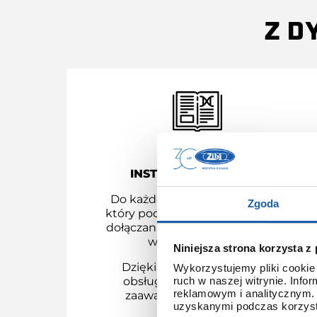
Z D
INSTRUKCJA OBSŁUGI
Do każdego modelu G-SHOCK,
Zgoda
który pochodzi z dystrybucji ZIBI
dołączana jest instrukcja obsługi
w języku polskim.
Niniejsza strona korzysta z
Dzięki temu łatwo poznasz
Wykorzystujemy pliki cookie 
obsługę nawet najbardziej
ruch w naszej witrynie. Inf
reklamowym i analitycznym. 
zaawansowanych modeli.
uzyskanymi podczas korzysta