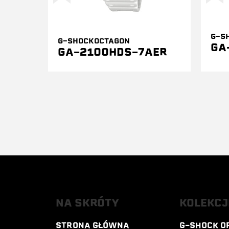
G-S
G-SHOCKOCTAGON
GA
GA-2100HDS-7AER
NA SKRÓTY
KOLEKCJ
STRONA GŁÓWNA
G-SHOCK O