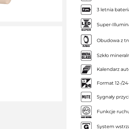
3 letnia bateri
Super-Illumin
Obudowa z tr
Szkło mineral
Kalendarz au
Format 12-/2
Sygnały przyc
Funkcje ruch
System wstrz