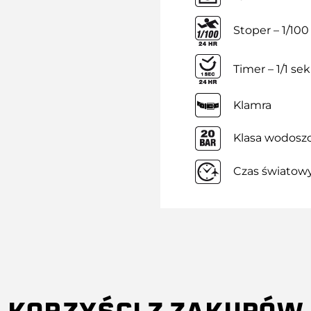
Stoper – 1/100
Timer – 1/1 sek
Klamra
Klasa wodoszc
Czas światow