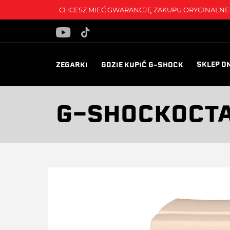
CHCESZ MIEĆ GWARANCJĘ ZAKUPU ORYGINALNEG
SKLEP O
ZEGARKI
GDZIE KUPIĆ G-SHOCK
G-SHOCKOCT