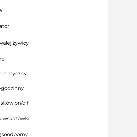
a
ator
wałej żywicy
ne
tomatyczny
4-godzinny
isków on/off
u wskazówki
ąsoodporny