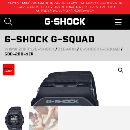
CHCESZ MIEĆ GWARANCJĘ ZAKUPU ORYGINALNEGO G-SHOCK? KUP
ZEGAREK PROSTO U DYSTRYBUTORA, NA
TIMETREND.PL
LUB U
AUTORYZOWANEGO SPRZEDAWCY.
G-SHOCK G-SQUAD
WWW.ZIBI.PL/G-SHOCK
/
ZEGARKI
/
G-SHOCK G-SQUAD
/
GBD-200-1ER