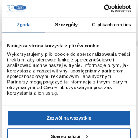
Do każdego modelu G-SHOCK, który pochodzi z
dystrybucji ZIBI dołączana jest instrukcja obsługi w języku
polskim.
Dzięki temu łatwo poznasz obsługę nawet najbardziej
Zgoda
Szczegóły
O plikach cookies
zaawansowanych modeli.
Niniejsza strona korzysta z plików cookie
Wykorzystujemy pliki cookie do spersonalizowania treści
i reklam, aby oferować funkcje społecznościowe i
analizować ruch w naszej witrynie. Informacje o tym, jak
korzystasz z naszej witryny, udostępniamy partnerom
społecznościowym, reklamowym i analitycznym.
Partnerzy mogą połączyć te informacje z innymi danymi
otrzymanymi od Ciebie lub uzyskanymi podczas
3 + 3 LATA GWARANCJI
korzystania z ich usług.
Standardowa gwarancja ulega przedłużeniu o kolejne 3 lata
na warunkach określonych w gwarancji trzyletniej jeśli
kupujący dokona wpłaty w terminie do 30 dni od daty
zakupu.
Zezwól na wszystkie
Przedłużenie gwarancji obejmuje jedynie zegarki marki G-
SHOCK.
Spersonalizuj