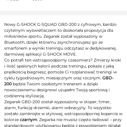
Nowy G-SHOCK G-SQUAD GBD-200 z cyfrowym, bardzo
czytelnym wyświetlaczem to doskonała propozycja dla
miłośników sportu. Zegarek został wyposażony w
Bluetooth, dzięki któremu zsynchronizujesz go ze
smarfonem a wyniki treningu odczytasz w dedykowanej,
darmowej aplikacji G-SHOCK MOVE.
Co potrafi ten wstrząsoodporny czasomierz? Zmierzy kroki
i ilość spalonych kalorii podczas treningu, pokaże z jaką
prędkością biegniesz, pomoże Ci rozplanować treningi w
cyklu tygodniowym, miesięcznym oraz rocznym.
GBD-
200
będzie Twoim osobistym trenerem a dzięki
nowoczesnemu designowi uzupełni Twoją sportową i
codzienną stylizację.
Zegarek GBD-200 został wyposażony w stoper, timer,
alarm, funkcję drzemki, alarm wibracyjny. To wszystko
zostało zamknięte w stylowej, wstrząsoodpornej kopercie w
kolorze
czarnym
. Zegarka nie musisz często ładować – przy
standardowym użytkowaniu będzie z powodzeniem działał