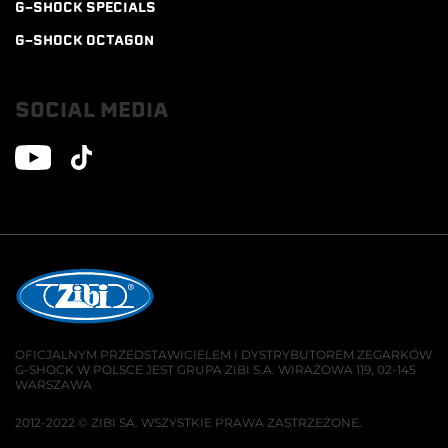
G-SHOCK SPECIALS
G-SHOCK OCTAGON
SOCIAL MEDIA
OFICJALNYM PRZEDSTAWICIELEM I DYSTRYBUTOREM ZEGARKÓW
G-SHOCK W POLSCE JEST GRUPA ZIBI S.A. WIRAŻOWA 119, 02-145
WARSZAWA
2012-2022 © ZIBI SA. WSZYSTKIE PRAWA ZASTRZEŻONE.