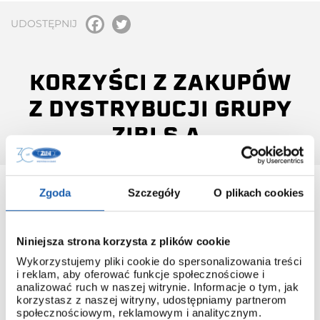
UDOSTĘPNIJ
KORZYŚCI Z ZAKUPÓW
Z DYSTRYBUCJI GRUPY
ZIBI S.A.
Zgoda
Szczegóły
O plikach cookies
Niniejsza strona korzysta z plików cookie
INSTRUKCJA OBSŁUGI
Wykorzystujemy pliki cookie do spersonalizowania treści
Do każdego modelu G-SHOCK, który pochodzi z
i reklam, aby oferować funkcje społecznościowe i
dystrybucji ZIBI dołączana jest instrukcja obsługi w języku
analizować ruch w naszej witrynie. Informacje o tym, jak
polskim.
korzystasz z naszej witryny, udostępniamy partnerom
społecznościowym, reklamowym i analitycznym.