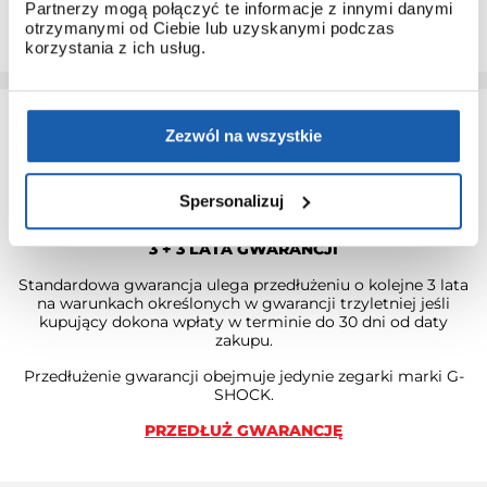
Dzięki temu łatwo poznasz obsługę nawet najbardziej
Partnerzy mogą połączyć te informacje z innymi danymi
zaawansowanych modeli.
otrzymanymi od Ciebie lub uzyskanymi podczas
korzystania z ich usług.
Zezwól na wszystkie
Spersonalizuj
3 + 3 LATA GWARANCJI
Standardowa gwarancja ulega przedłużeniu o kolejne 3 lata
na warunkach określonych w gwarancji trzyletniej jeśli
kupujący dokona wpłaty w terminie do 30 dni od daty
zakupu.
Przedłużenie gwarancji obejmuje jedynie zegarki marki G-
SHOCK.
PRZEDŁUŻ GWARANCJĘ