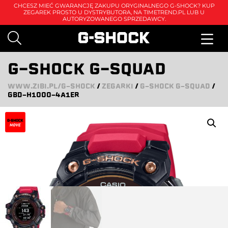
CHCESZ MIEĆ GWARANCJĘ ZAKUPU ORYGINALNEGO G-SHOCK? KUP
ZEGAREK PROSTO U DYSTRYBUTORA, NA
TIMETREND.PL
LUB U
AUTORYZOWANEGO SPRZEDAWCY.
G-SHOCK G-SQUAD
WWW.ZIBI.PL/G-SHOCK
/
ZEGARKI
/
G-SHOCK G-SQUAD
/
GBD-H1000-4A1ER