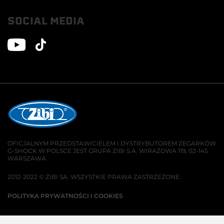
SOCIAL MEDIA
OFICJALNYM PRZEDSTAWICIELEM I DYSTRYBUTOREM ZEGARKÓW
G-SHOCK W POLSCE JEST GRUPA ZIBI S.A. WIRAŻOWA 119, 02-145
WARSZAWA
2012-2022 © ZIBI SA. WSZYSTKIE PRAWA ZASTRZEŻONE.
POLITYKA PRYWATNOŚCI I COOKIES