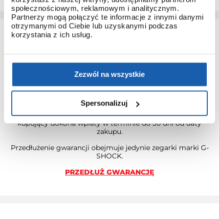
społecznościowym, reklamowym i analitycznym.
Partnerzy mogą połączyć te informacje z innymi danymi
otrzymanymi od Ciebie lub uzyskanymi podczas
korzystania z ich usług.
Zezwól na wszystkie
3 + 3 LATA GWARANCJI
Spersonalizuj
Standardowa gwarancja ulega przedłużeniu o kolejne 3 lata
na warunkach określonych w gwarancji trzyletniej jeśli
kupujący dokona wpłaty w terminie do 30 dni od daty
zakupu.
Przedłużenie gwarancji obejmuje jedynie zegarki marki G-
SHOCK.
PRZEDŁUŻ GWARANCJĘ