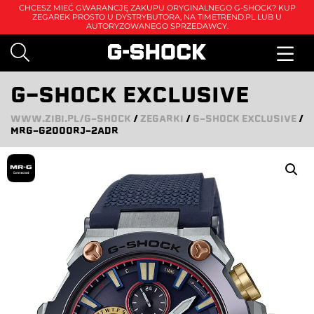
CHCESZ MIEĆ GWARANCJĘ ZAKUPU ORYGINALNEGO G-SHOCK? KUP
ZEGAREK PROSTO U DYSTRYBUTORA, NA
TIMETREND.PL
LUB U
AUTORYZOWANEGO SPRZEDAWCY.
G-SHOCK EXCLUSIVE
WWW.ZIBI.PL/G-SHOCK
/
ZEGARKI
/
G-SHOCK EXCLUSIVE
/
MRG-G2000RJ-2ADR