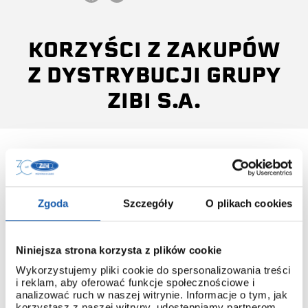
KORZYŚCI Z ZAKUPÓW
Z DYSTRYBUCJI GRUPY
ZIBI S.A.
Zgoda
Szczegóły
O plikach cookies
INSTRUKCJA OBSŁUGI
Do każdego modelu G-SHOCK, który pochodzi z
dystrybucji ZIBI dołączana jest instrukcja obsługi w języku
Niniejsza strona korzysta z plików cookie
polskim.
Wykorzystujemy pliki cookie do spersonalizowania treści
Dzięki temu łatwo poznasz obsługę nawet najbardziej
i reklam, aby oferować funkcje społecznościowe i
zaawansowanych modeli.
analizować ruch w naszej witrynie. Informacje o tym, jak
korzystasz z naszej witryny, udostępniamy partnerom