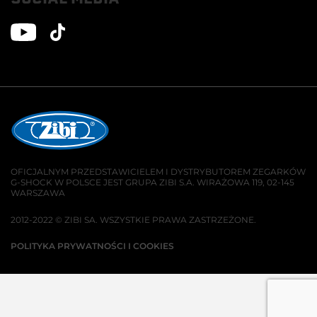
OFICJALNYM PRZEDSTAWICIELEM I DYSTRYBUTOREM ZEGARKÓW
G-SHOCK W POLSCE JEST GRUPA ZIBI S.A. WIRAŻOWA 119, 02-145
WARSZAWA
2012-2022 © ZIBI SA. WSZYSTKIE PRAWA ZASTRZEŻONE.
POLITYKA PRYWATNOŚCI I COOKIES