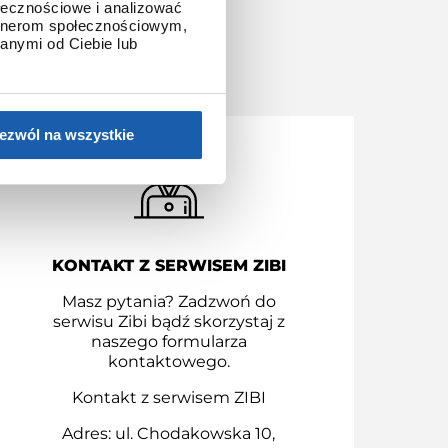
ołecznościowe i analizować
artnerom społecznościowym,
anymi od Ciebie lub
S.A.
ezwól na wszystkie
KONTAKT Z SERWISEM ZIBI
Masz pytania? Zadzwoń do
serwisu Zibi bądź skorzystaj z
naszego formularza
kontaktowego.
Kontakt z serwisem ZIBI
Adres: ul. Chodakowska 10,