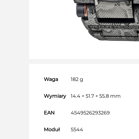
Waga
182 g
Wymiary
14.4 × 51.7 × 55.8 mm
EAN
4549526293269
Moduł
5544