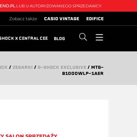
END.PL
LUB U AUTORYZOWANEGO SPRZEDAWCY.
CASIO VINTAGE
EDIFICE
Zobacz także
SHOCK X CENTRAL CEE
BLOG
OCK
/
ZEGARKI
/
G-SHOCK EXCLUSIVE
/
MTG-
B1000WLP-1AER
ZY SALON SPRZEDAŻY