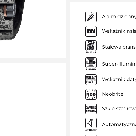
Alarm dzienn
Wskaźnik nał
Stalowa brans
Super-Illumin
Wskaźnik daty
Neobrite
Szkło szafiro
Automatyczna