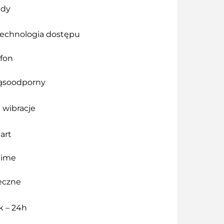
ady
technologia dostępu
efon
ąsoodporny
 wibracje
art
time
neczne
ek – 24h