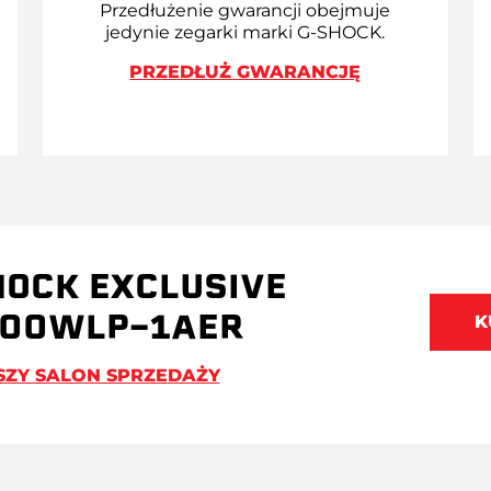
Przedłużenie gwarancji obejmuje
jedynie zegarki marki G-SHOCK.
PRZEDŁUŻ GWARANCJĘ
HOCK EXCLUSIVE
000WLP-1AER
K
SZY SALON SPRZEDAŻY