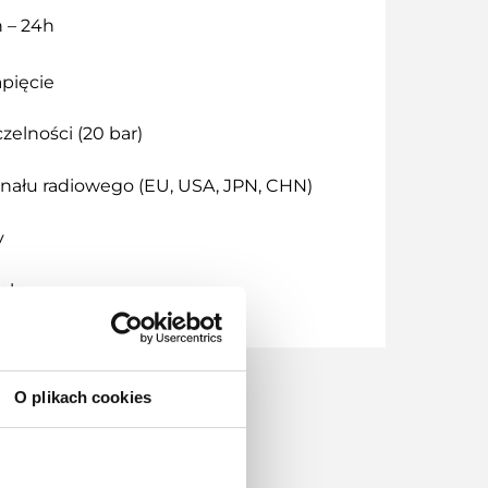
n – 24h
pięcie
zelności (20 bar)
nału radiowego (EU, USA, JPN, CHN)
y
play
O plikach cookies