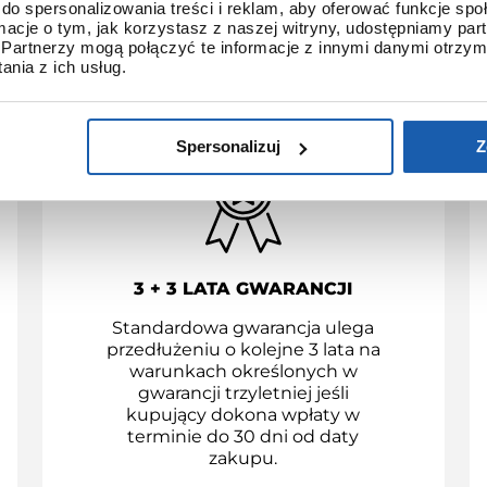
KORZYŚCI Z ZAKUPÓW
do spersonalizowania treści i reklam, aby oferować funkcje sp
ormacje o tym, jak korzystasz z naszej witryny, udostępniamy p
Partnerzy mogą połączyć te informacje z innymi danymi otrzym
YSTRYBUCJI GRUPY ZIBI 
nia z ich usług.
Spersonalizuj
Z
3 + 3 LATA GWARANCJI
Standardowa gwarancja ulega
przedłużeniu o kolejne 3 lata na
warunkach określonych w
gwarancji trzyletniej jeśli
kupujący dokona wpłaty w
terminie do 30 dni od daty
zakupu.