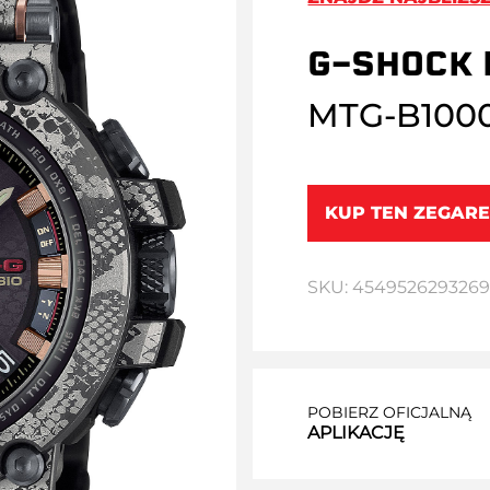
G-SHOCK 
MTG-B100
KUP TEN ZEGARE
SKU: 454952629326
POBIERZ OFICJALNĄ
APLIKACJĘ