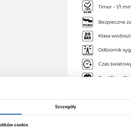
Timer – 1/1 mi
Bezpieczne za
Klasa wodoszc
Odbiornik syg
Czas światow
Dual Time Dis
Szczegóły
 plików cookie