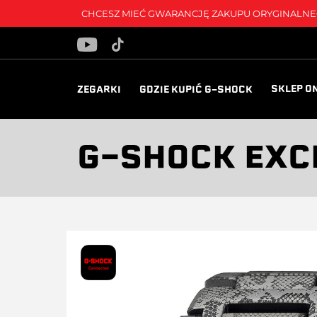
CHCESZ MIEĆ GWARANCJĘ ZAKUPU ORYGINALNEG
SKLEP O
ZEGARKI
GDZIE KUPIĆ G-SHOCK
G-SHOCK EXC