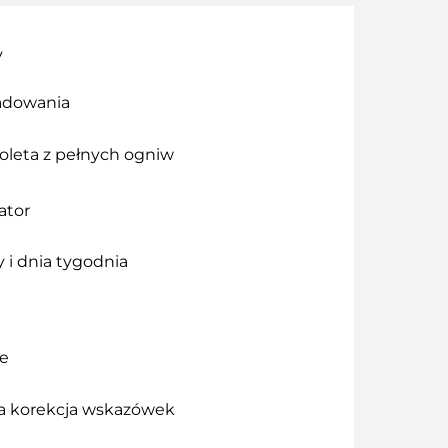
y
adowania
oleta z pełnych ogniw
ator
 i dnia tygodnia
we
 korekcja wskazówek