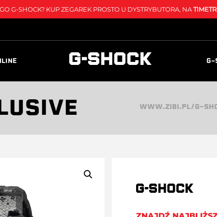
O G-SHOCK? KUP ZEGAREK PROSTO U DYSTRYBUTORA, NA
TIMETR
NLINE
G-
LUSIVE
WWW.ZIBI.PL/G-SH
ZNAJDŹ NAJBLIŻS