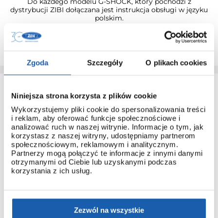
Do każdego modelu G-SHOCK, który pochodzi z
dystrybucji ZIBI dołączana jest instrukcja obsługi w języku
polskim.
Dzięki temu łatwo poznasz obsługę nawet najbardziej
zaawansowanych modeli.
Zgoda
Szczegóły
O plikach cookies
Niniejsza strona korzysta z plików cookie
Wykorzystujemy pliki cookie do spersonalizowania treści
i reklam, aby oferować funkcje społecznościowe i
analizować ruch w naszej witrynie. Informacje o tym, jak
korzystasz z naszej witryny, udostępniamy partnerom
społecznościowym, reklamowym i analitycznym.
3 + 3 LATA GWARANCJI
Partnerzy mogą połączyć te informacje z innymi danymi
Standardowa gwarancja ulega przedłużeniu o kolejne 3 lata
otrzymanymi od Ciebie lub uzyskanymi podczas
na warunkach określonych w gwarancji trzyletniej jeśli
korzystania z ich usług.
kupujący dokona wpłaty w terminie do 30 dni od daty
zakupu.
Przedłużenie gwarancji obejmuje jedynie zegarki marki G-
SHOCK.
Zezwól na wszystkie