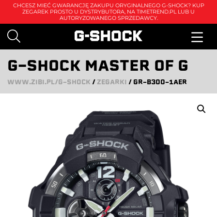
CHCESZ MIEĆ GWARANCJĘ ZAKUPU ORYGINALNEGO G-SHOCK? KUP
ZEGAREK PROSTO U DYSTRYBUTORA, NA
TIMETREND.PL
LUB U
AUTORYZOWANEGO SPRZEDAWCY.
G-SHOCK MASTER OF G
WWW.ZIBI.PL/G-SHOCK
/
ZEGARKI
/
GR-B300-1AER