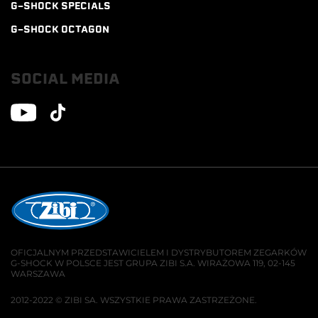
G-SHOCK SPECIALS
G-SHOCK OCTAGON
SOCIAL MEDIA
OFICJALNYM PRZEDSTAWICIELEM I DYSTRYBUTOREM ZEGARKÓW
G-SHOCK W POLSCE JEST GRUPA ZIBI S.A. WIRAŻOWA 119, 02-145
WARSZAWA
2012-2022 © ZIBI SA. WSZYSTKIE PRAWA ZASTRZEŻONE.