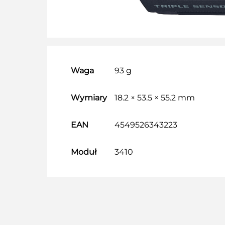
Waga
93 g
Wymiary
18.2 × 53.5 × 55.2 mm
EAN
4549526343223
Moduł
3410