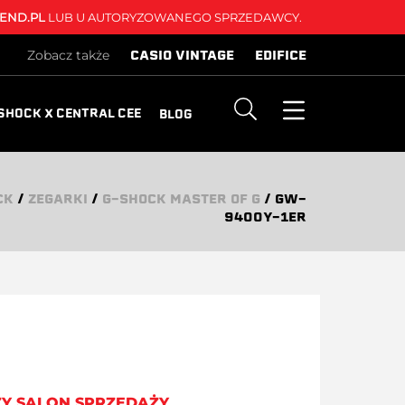
END.PL
LUB U AUTORYZOWANEGO SPRZEDAWCY.
CASIO VINTAGE
EDIFICE
Zobacz także
SHOCK X CENTRAL CEE
BLOG
CK
/
ZEGARKI
/
G-SHOCK MASTER OF G
/
GW-
9400Y-1ER
ZY SALON SPRZEDAŻY