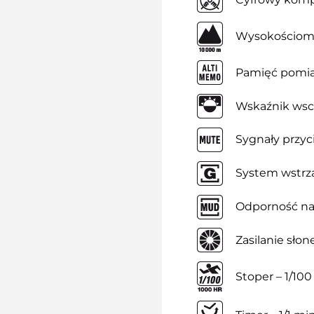
Wysokościomi
Pamięć pomia
Wskaźnik wsc
Sygnały przyc
System wstrz
Odporność na
Zasilanie sło
Stoper – 1/100