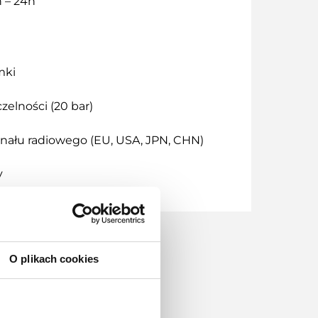
n – 24h
mki
zelności (20 bar)
nału radiowego (EU, USA, JPN, CHN)
y
O plikach cookies