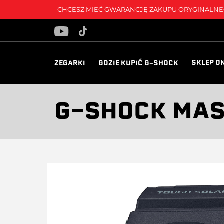
CHCESZ MIEĆ GWARANCJĘ ZAKUPU ORYGINALNEG
SKLEP O
ZEGARKI
GDZIE KUPIĆ G-SHOCK
G-SHOCK MAS