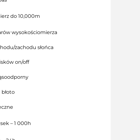
erz do 10,000m
rów wysokościomierza
hodu/zachodu słońca
isków on/off
ąsoodporny
 błoto
neczne
 sek – 1 000h