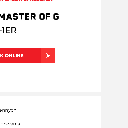
MASTER OF G
-1ER
K ONLINE
iennych
adowania