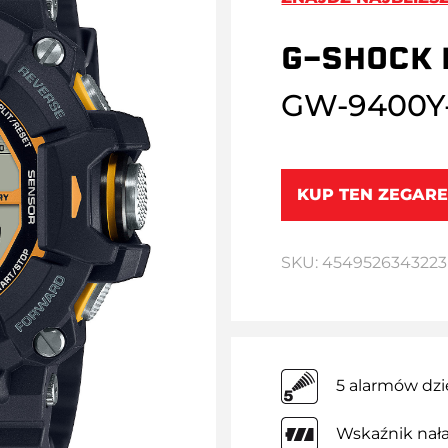
G-SHOCK 
GW-9400Y
KUP TEN ZEGARE
SKU: 4549526343223
5 alarmów dz
Wskaźnik nał