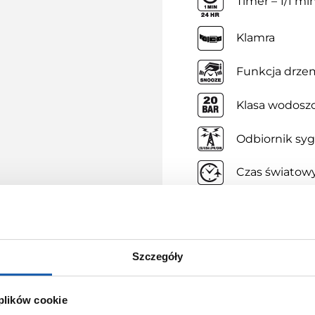
Timer – 1/1 mi
Klamra
Funkcja drze
Klasa wodoszc
Odbiornik syg
Czas światow
Szczegóły
 plików cookie
KORZYŚCI Z ZAKUPÓW