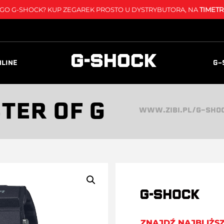
O G-SHOCK? KUP ZEGAREK PROSTO U DYSTRYBUTORA, NA
TIMETR
NLINE
G-
TER OF G
WWW.ZIBI.PL/G-SHO
ZNAJDŹ NAJBLIŻS