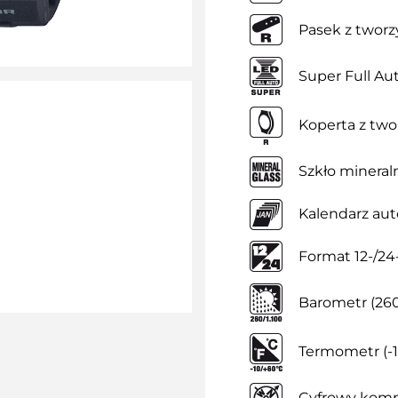
Pasek z twor
Super Full Au
Koperta z tw
Szkło mineral
Kalendarz au
Format 12-/2
Barometr (260
Termometr (-1
Cyfrowy kom