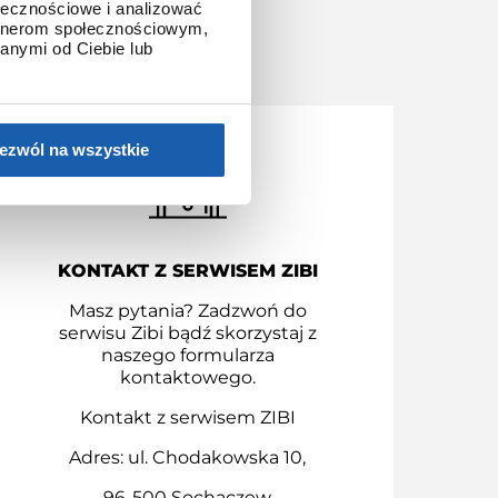
ołecznościowe i analizować
S.A.
artnerom społecznościowym,
anymi od Ciebie lub
ezwól na wszystkie
KONTAKT Z SERWISEM ZIBI
Masz pytania? Zadzwoń do
serwisu Zibi bądź skorzystaj z
naszego formularza
kontaktowego.
Kontakt z serwisem ZIBI
Adres: ul. Chodakowska 10,
96-500 Sochaczew