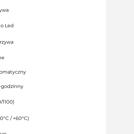
zywa
to Led
orzywa
ne
tomatyczny
4-godzinny
/1100)
0°C / +60°C)
pas