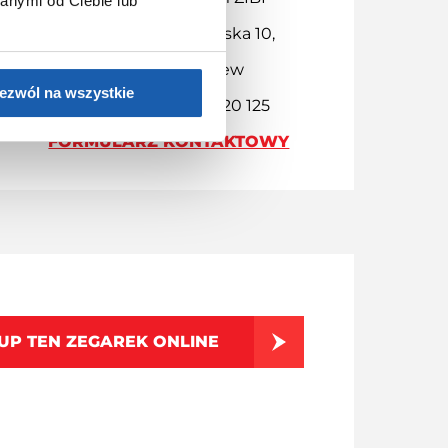
anymi od Ciebie lub
Adres: ul. Chodakowska 10,
96-500 Sochaczew
ezwól na wszystkie
Kontakt: +48 46 86 20 125
FORMULARZ KONTAKTOWY
UP TEN ZEGAREK ONLINE