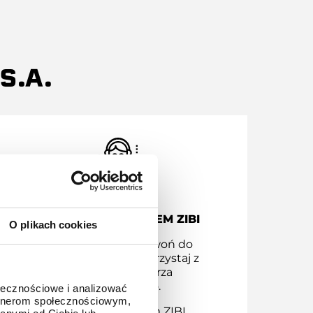
S.A.
KONTAKT Z SERWISEM ZIBI
O plikach cookies
Masz pytania? Zadzwoń do
serwisu Zibi bądź skorzystaj z
naszego formularza
kontaktowego.
ołecznościowe i analizować
artnerom społecznościowym,
Kontakt z serwisem ZIBI