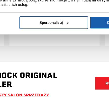
terminie do 30 dni od daty
Partnerzy mogą połączyć te informacje z innymi danymi otrzym
nia z ich usług.
zakupu.
Przedłużenie gwarancji obejmuje
jedynie zegarki marki G-SHOCK.
Spersonalizuj
Z
PRZEDŁUŻ GWARANCJĘ
HOCK ORIGINAL
1ER
K
SZY SALON SPRZEDAŻY