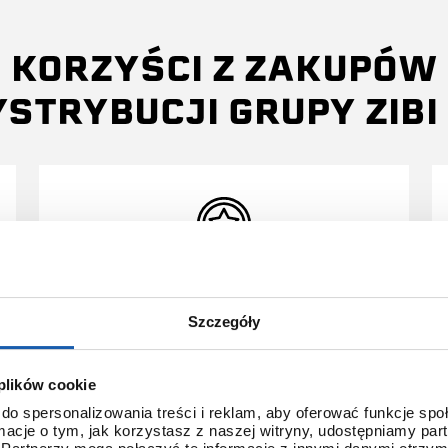
KORZYŚCI Z ZAKUPÓW
YSTRYBUCJI GRUPY ZIBI 
3 + 3 LATA GWARANCJI
Szczegóły
Standardowa gwarancja ulega
przedłużeniu o kolejne 3 lata na
 plików cookie
warunkach określonych w
gwarancji trzyletniej jeśli
do spersonalizowania treści i reklam, aby oferować funkcje sp
kupujący dokona wpłaty w
ormacje o tym, jak korzystasz z naszej witryny, udostępniamy p