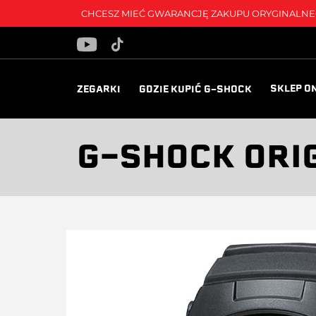
CHCESZ MIEĆ GWARANCJĘ ZAKUPU ORYGINALNEG
SKLEP O
ZEGARKI
GDZIE KUPIĆ G-SHOCK
G-SHOCK ORI