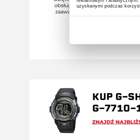
reklamowym i analitycznym. 
obsługę nawet najbardziej
uzyskanymi podczas korzysta
zaawansowanych modeli.
KUP G-S
G-7710-
ZNAJDŹ NAJBLIŻ