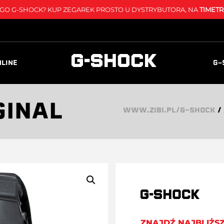
O G-SHOCK? KUP ZEGAREK PROSTO U DYSTRYBUTORA, NA
TIMETR
NLINE
G-
GINAL
WWW.ZIBI.PL/G-SHOCK
/
ZNAJDŹ NAJBLIŻS