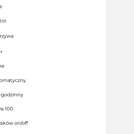
a
tor
orzywa
er
ne
tomatyczny
4-godzinny
ra 100
isków on/off