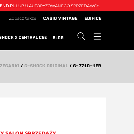
END.PL
LUB U AUTORYZOWANEGO SPRZEDAWCY.
CASIO VINTAGE
EDIFICE
Zobacz także
SHOCK X CENTRAL CEE
BLOG
ZEGARKI
/
G-SHOCK ORIGINAL
/
G-7710-1ER
ZY SALON SPRZEDAŻY