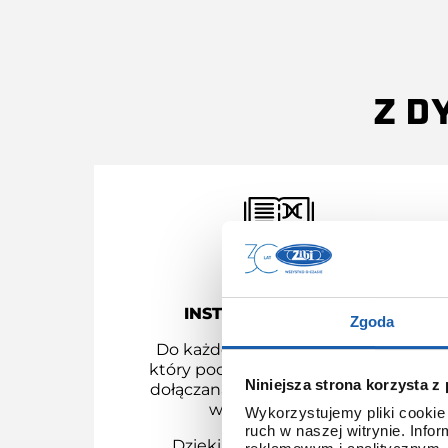
Z D
INSTRUKCJA OBSŁUGI
Zgoda
Do każdego modelu G-SHOCK,
który pochodzi z dystrybucji ZIBI
Niniejsza strona korzysta z
dołączana jest instrukcja obsługi
w języku polskim.
Wykorzystujemy pliki cookie 
ruch w naszej witrynie. Inf
Dzięki temu łatwo poznasz