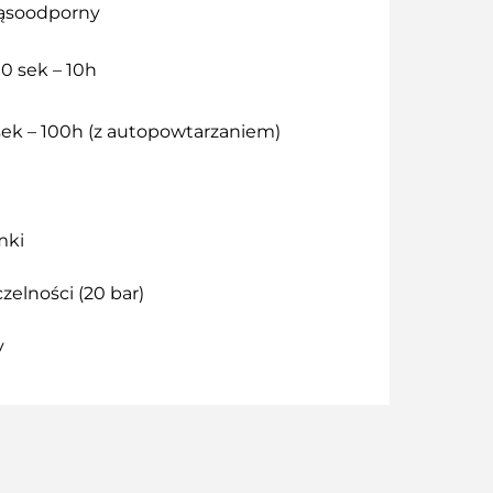
ąsoodporny
00 sek – 10h
1 sek – 100h (z autopowtarzaniem)
mki
zelności (20 bar)
y