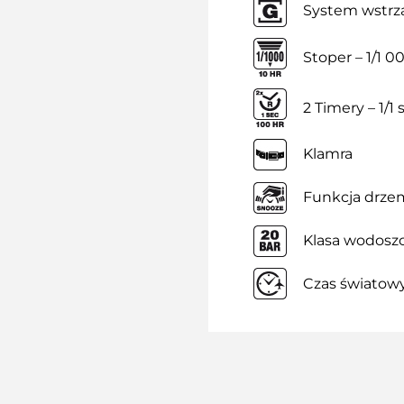
System wstrz
Stoper – 1/1 0
2 Timery – 1/
Klamra
Funkcja drze
Klasa wodoszc
Czas światow