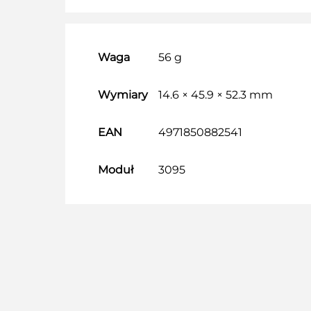
Waga
56 g
Wymiary
14.6 × 45.9 × 52.3 mm
EAN
4971850882541
Moduł
3095