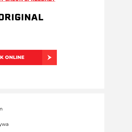
ORIGINAL
K ONLINE
rm
zywa