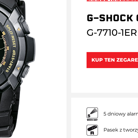
G-SHOCK 
G-7710-1ER
KUP TEN ZEGARE
5 dniowy ala
Pasek z twor