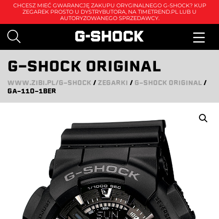
CHCESZ MIEĆ GWARANCJĘ ZAKUPU ORYGINALNEGO G-SHOCK? KUP
ZEGAREK PROSTO U DYSTRYBUTORA, NA
TIMETREND.PL
LUB U
AUTORYZOWANEGO SPRZEDAWCY.
G-SHOCK ORIGINAL
WWW.ZIBI.PL/G-SHOCK
/
ZEGARKI
/
G-SHOCK ORIGINAL
/
GA-110-1BER