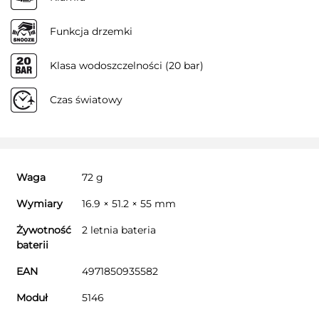
Funkcja drzemki
Klasa wodoszczelności (20 bar)
Czas światowy
Waga
72 g
Wymiary
16.9 × 51.2 × 55 mm
Żywotność
2 letnia bateria
baterii
EAN
4971850935582
Moduł
5146