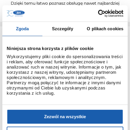
Dzięki temu łatwo poznasz obsługę nawet najbardziej
zaawansowanych modeli.
Zgoda
Szczegóły
O plikach cookies
Niniejsza strona korzysta z plików cookie
Wykorzystujemy pliki cookie do spersonalizowania treści
i reklam, aby oferować funkcje społecznościowe i
analizować ruch w naszej witrynie. Informacje o tym, jak
3 + 3 LATA GWARANCJI
korzystasz z naszej witryny, udostępniamy partnerom
społecznościowym, reklamowym i analitycznym.
Standardowa gwarancja ulega przedłużeniu o kolejne 3 lata
Partnerzy mogą połączyć te informacje z innymi danymi
na warunkach określonych w gwarancji trzyletniej jeśli
otrzymanymi od Ciebie lub uzyskanymi podczas
kupujący dokona wpłaty w terminie do 30 dni od daty
korzystania z ich usług.
zakupu.
Przedłużenie gwarancji obejmuje jedynie zegarki marki G-
SHOCK.
Zezwól na wszystkie
PRZEDŁUŻ GWARANCJĘ