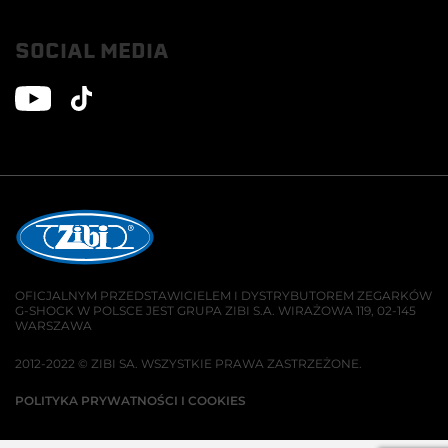
SOCIAL MEDIA
OFICJALNYM PRZEDSTAWICIELEM I DYSTRYBUTOREM ZEGARKÓW
G-SHOCK W POLSCE JEST GRUPA ZIBI S.A. WIRAŻOWA 119, 02-145
WARSZAWA
2012-2022 © ZIBI SA. WSZYSTKIE PRAWA ZASTRZEŻONE.
POLITYKA PRYWATNOŚCI I COOKIES