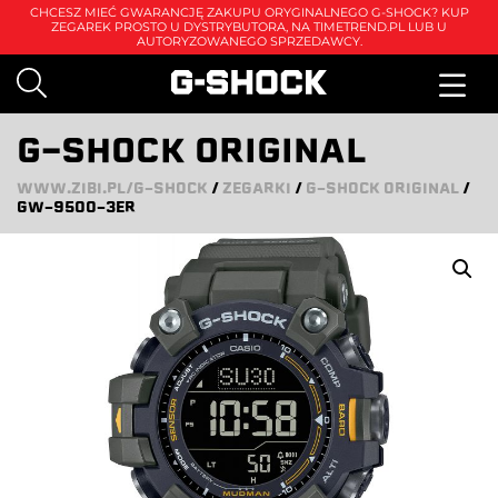
CHCESZ MIEĆ GWARANCJĘ ZAKUPU ORYGINALNEGO G-SHOCK? KUP
ZEGAREK PROSTO U DYSTRYBUTORA, NA
TIMETREND.PL
LUB U
AUTORYZOWANEGO SPRZEDAWCY.
G-SHOCK ORIGINAL
WWW.ZIBI.PL/G-SHOCK
/
ZEGARKI
/
G-SHOCK ORIGINAL
/
GW-9500-3ER