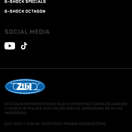
G-SHOCK SPECIALS
G-SHOCK OCTAGON
SOCIAL MEDIA
OFICJALNYM PRZEDSTAWICIELEM I DYSTRYBUTOREM ZEGARKÓW
G-SHOCK W POLSCE JEST GRUPA ZIBI S.A. WIRAŻOWA 119, 02-145
WARSZAWA
2012-2022 © ZIBI SA. WSZYSTKIE PRAWA ZASTRZEŻONE.