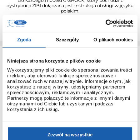
Do każdego modelu G-SHOCK, który pochodzi z
dystrybucji ZIBI dołączana jest instrukcja obsługi w języku
polskim.
Dzięki temu łatwo poznasz obsługę nawet najbardziej
zaawansowanych modeli.
Zgoda
Szczegóły
O plikach cookies
Niniejsza strona korzysta z plików cookie
Wykorzystujemy pliki cookie do spersonalizowania treści
i reklam, aby oferować funkcje społecznościowe i
analizować ruch w naszej witrynie. Informacje o tym, jak
korzystasz z naszej witryny, udostępniamy partnerom
3 + 3 LATA GWARANCJI
społecznościowym, reklamowym i analitycznym.
Partnerzy mogą połączyć te informacje z innymi danymi
Standardowa gwarancja ulega przedłużeniu o kolejne 3 lata
otrzymanymi od Ciebie lub uzyskanymi podczas
na warunkach określonych w gwarancji trzyletniej jeśli
korzystania z ich usług.
kupujący dokona wpłaty w terminie do 30 dni od daty
zakupu.
Przedłużenie gwarancji obejmuje jedynie zegarki marki G-
SHOCK.
Zezwól na wszystkie