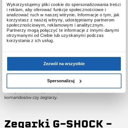
Wykorzystujemy pliki cookie do spersonalizowania treści
G-SHOCK?
i reklam, aby oferować funkcje społecznościowe i
analizować ruch w naszej witrynie. Informacje o tym, jak
korzystasz z naszej witryny, udostępniamy partnerom
społecznościowym, reklamowym i analitycznym.
Odporne na wstrząsy i siły odśrodkowe – pierwsze zegarki
Partnerzy mogą połączyć te informacje z innymi danymi
G-SHOCK charakteryzowała unikalna koperta, która
otrzymanymi od Ciebie lub uzyskanymi podczas
perfekcyjnie chroniła moduł przed wszelkimi wstrząsami!
korzystania z ich usług.
Do dziś w kolekcji G-SHOCK znajdziemy kolejne pokolenia
klasycznej kostki – seria DW-5600.
Wodoszczelność – Zegarki G-SHOCK są wodoszczelne w
Zezwól na wszystkie
standardzie do 200m
Wyjątkowe funkcje – kolekcje GSHOCK projektowane są z
Spersonalizuj
myślą o różnych dyscyplinach sportu czy aktywności. Ich
funkcje odpowiadają m.in. potrzebom pilotów, nurków,
komandosów czy żeglarzy.
Zegarki G-SHOCK –