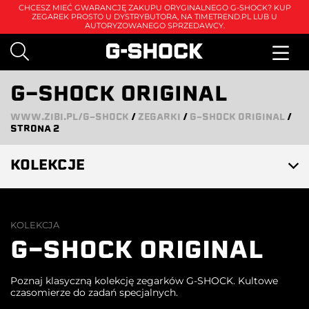
CHCESZ MIEĆ GWARANCJĘ ZAKUPU ORYGINALNEGO G-SHOCK? KUP
ZEGAREK PROSTO U DYSTRYBUTORA, NA
TIMETREND.PL
LUB U
AUTORYZOWANEGO SPRZEDAWCY.
G-SHOCK ORIGINAL
WWW.ZIBI.PL/G-SHOCK
/
ZEGARKI
/
G-SHOCK ORIGINAL
/
STRONA 2
KOLEKCJE
KOLEKCJA
G-SHOCK ORIGINAL
Poznaj klasyczną kolekcję zegarków G-SHOCK. Kultowe
czasomierze do zadań specjalnych.