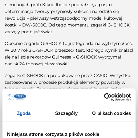
nieudanych prób Kikuo Ibe nie poddał się, a pasja i
determinacja twórcy przyniosły sukces i narodziła się
rewolucja – pierwszy wstrząsoodporny model kultowej
kostki – DW-5000C. Od tego momentu zegarki G- SHOCK
zaczęły podbijać świat.
Obecnie zegarki G-SHOCK to już legendarna wytrzymałość.
W 2017 roku G-SHOCK przeszedł test, którego wynik znalazł
się na liście rekordów Guinessa – G-SHOCK wytrzymał
nacisk 24 tonowej ciężarówki!
Zegarki G-SHOCK są produkowane przez CASIO. Wszystkie
zastosowane w procesie produkcji elementy powstały w
fabryce marki. To gwarancja niezmiennej jakości, która
charakteryzuje japońskiego lidera w produkcji zegarków
kwarcowych.
Zgoda
Szczegóły
O plikach cookies
Co wyróżnia zegarki
Niniejsza strona korzysta z plików cookie