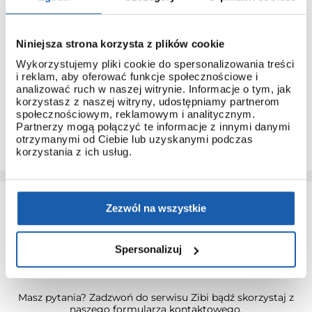
3 + 3 LATA GWARANCJI
Niniejsza strona korzysta z plików cookie
Standardowa gwarancja ulega przedłużeniu o kolejne 3 lata
na warunkach określonych w gwarancji trzyletniej jeśli
Wykorzystujemy pliki cookie do spersonalizowania treści
kupujący dokona wpłaty w terminie do 30 dni od daty
i reklam, aby oferować funkcje społecznościowe i
zakupu.
analizować ruch w naszej witrynie. Informacje o tym, jak
korzystasz z naszej witryny, udostępniamy partnerom
Przedłużenie gwarancji obejmuje jedynie zegarki marki G-
społecznościowym, reklamowym i analitycznym.
SHOCK.
Partnerzy mogą połączyć te informacje z innymi danymi
PRZEDŁUŻ GWARANCJĘ
otrzymanymi od Ciebie lub uzyskanymi podczas
korzystania z ich usług.
Zezwól na wszystkie
Spersonalizuj
KONTAKT Z SERWISEM ZIBI
Masz pytania? Zadzwoń do serwisu Zibi bądź skorzystaj z
naszego formularza kontaktowego.