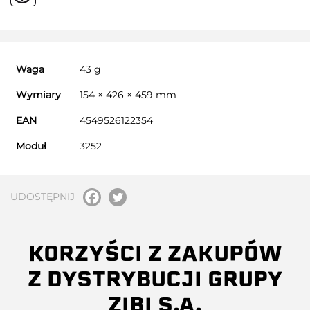
Waga
43 g
Wymiary
154 × 426 × 459 mm
EAN
4549526122354
Moduł
3252
UDOSTĘPNIJ
KORZYŚCI Z ZAKUPÓW
Z DYSTRYBUCJI GRUPY
ZIBI S.A.