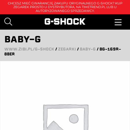
CHCESZ MIEĆ GWARANCJĘ ZAKUPU ORYGINALNEGO G-SHOCK? KUP
ZEGAREK PROSTO U DYSTRYBUTORA, NA
TIMETREND.PL
LUB U
AUTORYZOWANEGO SPRZEDAWCY.
BABY-G
WWW.ZIBI.PL/G-SHOCK
/
ZEGARKI
/
BABY-G
/
BG-169R-
8BER