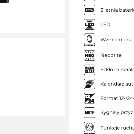
3 letnia bateri
LED
Wzmocniona 
Neobrite
Szkło mineral
Kalendarz au
Format 12-/2
Sygnały przyc
Funkcje ruch