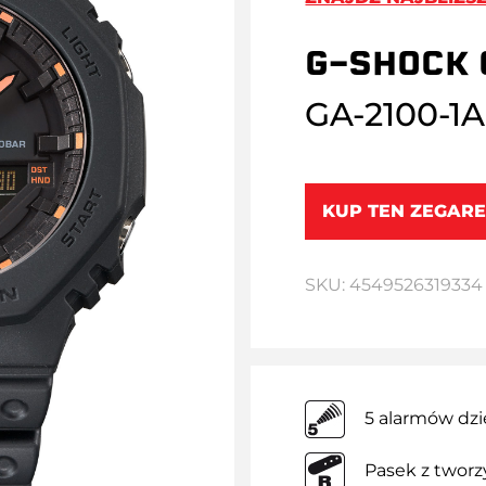
G-SHOCK 
GA-2100-1
KUP TEN ZEGARE
SKU: 4549526319334
5 alarmów dz
Pasek z twor