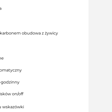
a
karbonem obudowa z żywicy
ne
tomatyczny
4-godzinny
isków on/off
u wskazówki