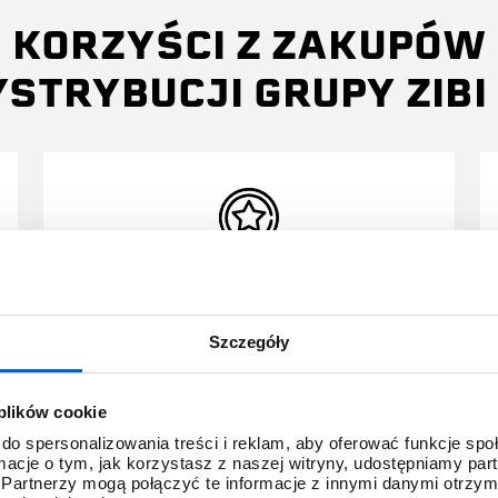
KORZYŚCI Z ZAKUPÓW
YSTRYBUCJI GRUPY ZIBI 
3 + 3 LATA GWARANCJI
Szczegóły
Standardowa gwarancja ulega
przedłużeniu o kolejne 3 lata na
warunkach określonych w
 plików cookie
gwarancji trzyletniej jeśli
do spersonalizowania treści i reklam, aby oferować funkcje sp
kupujący dokona wpłaty w
ormacje o tym, jak korzystasz z naszej witryny, udostępniamy p
terminie do 30 dni od daty
Partnerzy mogą połączyć te informacje z innymi danymi otrzym
zakupu.