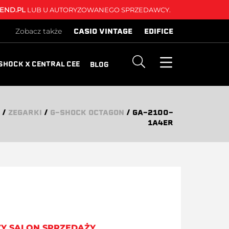
END.PL
LUB U AUTORYZOWANEGO SPRZEDAWCY.
CASIO VINTAGE
EDIFICE
Zobacz także
SHOCK X CENTRAL CEE
BLOG
/
ZEGARKI
/
G-SHOCK OCTAGON
/
GA-2100-
1A4ER
ZY SALON SPRZEDAŻY