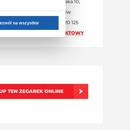
Adres: ul. Chodakowska 10,
96-500 Sochaczew
Kontakt: +48 46 86 20 125
ezwól na wszystkie
FORMULARZ KONTAKTOWY
UP TEN ZEGAREK ONLINE