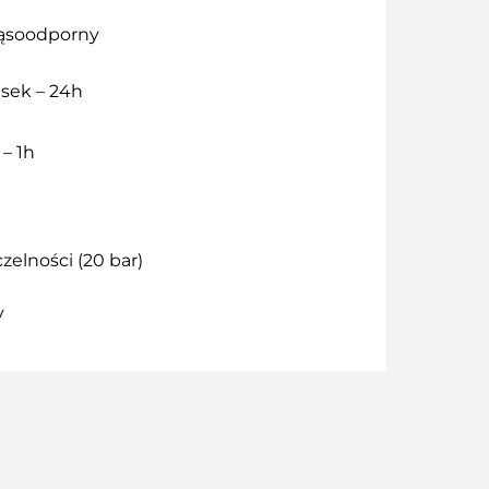
ąsoodporny
 sek – 24h
 – 1h
zelności (20 bar)
y