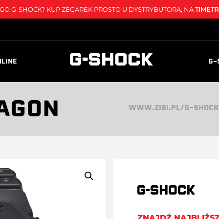
O G-SHOCK? KUP ZEGAREK PROSTO U DYSTRYBUTORA, NA
TIMETR
NLINE
G-
AGON
WWW.ZIBI.PL/G-SHOCK
ZNAJDŹ NAJBLIŻS