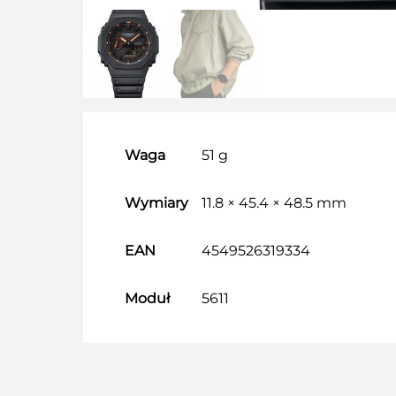
Waga
51 g
Wymiary
11.8 × 45.4 × 48.5 mm
EAN
4549526319334
Moduł
5611