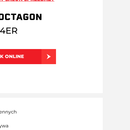
OCTAGON
A4ER
K ONLINE
iennych
zywa