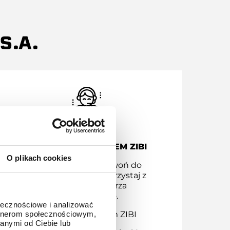
S.A.
KONTAKT Z SERWISEM ZIBI
O plikach cookies
Masz pytania? Zadzwoń do
serwisu Zibi bądź skorzystaj z
naszego formularza
kontaktowego.
ołecznościowe i analizować
Kontakt z serwisem ZIBI
artnerom społecznościowym,
anymi od Ciebie lub