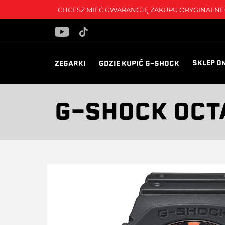
CHCESZ MIEĆ GWARANCJĘ ZAKUPU ORYGINALNEG
SKLEP O
ZEGARKI
GDZIE KUPIĆ G-SHOCK
G-SHOCK OCT