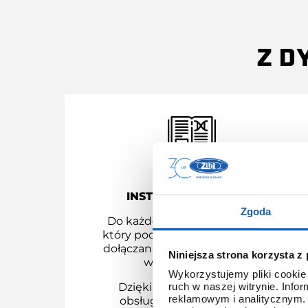
Z D
INSTRUKCJA OBSŁUGI
Zgoda
Do każdego modelu G-SHOCK,
który pochodzi z dystrybucji ZIBI
dołączana jest instrukcja obsługi
Niniejsza strona korzysta z
w języku polskim.
Wykorzystujemy pliki cookie 
Dzięki temu łatwo poznasz
ruch w naszej witrynie. Inf
reklamowym i analitycznym. 
obsługę nawet najbardziej