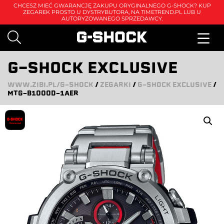
CHCESZ MIEĆ GWARANCJĘ ZAKUPU ORYGINALNEGO G-SHOCK? KUP
ZEGAREK PROSTO U DYSTRYBUTORA, NA
TIMETREND.PL
LUB U
AUTORYZOWANEGO SPRZEDAWCY.
G-SHOCK EXCLUSIVE
WWW.ZIBI.PL/G-SHOCK
/
ZEGARKI
/
G-SHOCK EXCLUSIVE
/
MTG-B1000D-1AER