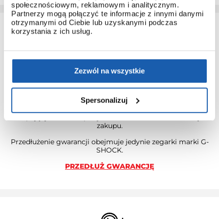
społecznościowym, reklamowym i analitycznym.
Partnerzy mogą połączyć te informacje z innymi danymi
otrzymanymi od Ciebie lub uzyskanymi podczas
korzystania z ich usług.
Zezwól na wszystkie
3 + 3 LATA GWARANCJI
Spersonalizuj
Standardowa gwarancja ulega przedłużeniu o kolejne 3 lata
na warunkach określonych w gwarancji trzyletniej jeśli
kupujący dokona wpłaty w terminie do 30 dni od daty
zakupu.
Przedłużenie gwarancji obejmuje jedynie zegarki marki G-
SHOCK.
PRZEDŁUŻ GWARANCJĘ