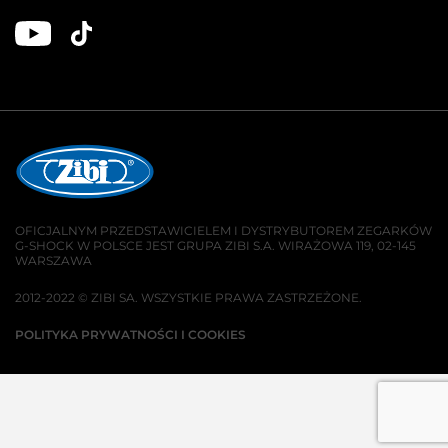
OFICJALNYM PRZEDSTAWICIELEM I DYSTRYBUTOREM ZEGARKÓW
G-SHOCK W POLSCE JEST GRUPA ZIBI S.A. WIRAŻOWA 119, 02-145
WARSZAWA
2012-2022 © ZIBI SA. WSZYSTKIE PRAWA ZASTRZEŻONE.
POLITYKA PRYWATNOŚCI I COOKIES