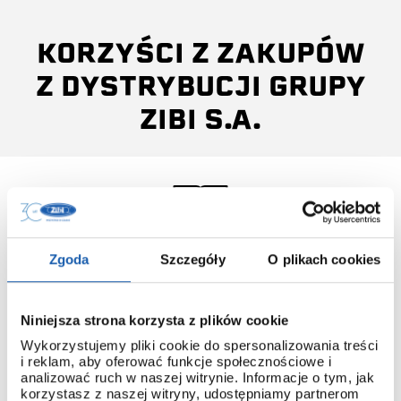
KORZYŚCI Z ZAKUPÓW
Z DYSTRYBUCJI GRUPY
ZIBI S.A.
Zgoda
Szczegóły
O plikach cookies
INSTRUKCJA OBSŁUGI
Do każdego modelu G-SHOCK, który pochodzi z
dystrybucji ZIBI dołączana jest instrukcja obsługi w języku
Niniejsza strona korzysta z plików cookie
polskim.
Wykorzystujemy pliki cookie do spersonalizowania treści
Dzięki temu łatwo poznasz obsługę nawet najbardziej
i reklam, aby oferować funkcje społecznościowe i
zaawansowanych modeli.
analizować ruch w naszej witrynie. Informacje o tym, jak
korzystasz z naszej witryny, udostępniamy partnerom