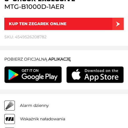
MTG-B1000D-1AER
KUP TEN ZEGAREK ONLINE
SKU: 4549526208782
POBIERZ OFICJALNĄ
APLIKACJĘ
Alarm dzienny
Wskaźnik naładowania