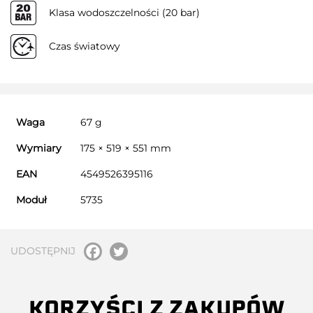
Klasa wodoszczelności (20 bar)
Czas światowy
Waga
67 g
Wymiary
175 × 519 × 551 mm
EAN
4549526395116
Moduł
5735
UDOSTĘPNIJ
KORZYŚCI Z ZAKUPÓW