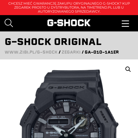
CHCESZ MIEĆ GWARANCJĘ ZAKUPU ORYGINALNEGO G-SHOCK? KUP
ZEGAREK PROSTO U DYSTRYBUTORA, NA
TIMETREND.PL
LUB U
AUTORYZOWANEGO SPRZEDAWCY.
G-SHOCK ORIGINAL
WWW.ZIBI.PL/G-SHOCK
/
ZEGARKI
/
GA-010-1A1ER