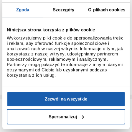
Zgoda
Szczegóły
O plikach cookies
Niniejsza strona korzysta z plików cookie
3 + 3 LATA GWARANCJI
Wykorzystujemy pliki cookie do spersonalizowania treści
Standardowa gwarancja ulega przedłużeniu o kolejne 3 lata
i reklam, aby oferować funkcje społecznościowe i
na warunkach określonych w gwarancji trzyletniej jeśli
analizować ruch w naszej witrynie. Informacje o tym, jak
kupujący dokona wpłaty w terminie do 30 dni od daty
korzystasz z naszej witryny, udostępniamy partnerom
zakupu.
społecznościowym, reklamowym i analitycznym.
Partnerzy mogą połączyć te informacje z innymi danymi
Przedłużenie gwarancji obejmuje jedynie zegarki marki G-
otrzymanymi od Ciebie lub uzyskanymi podczas
SHOCK.
korzystania z ich usług.
PRZEDŁUŻ GWARANCJĘ
Zezwól na wszystkie
Spersonalizuj