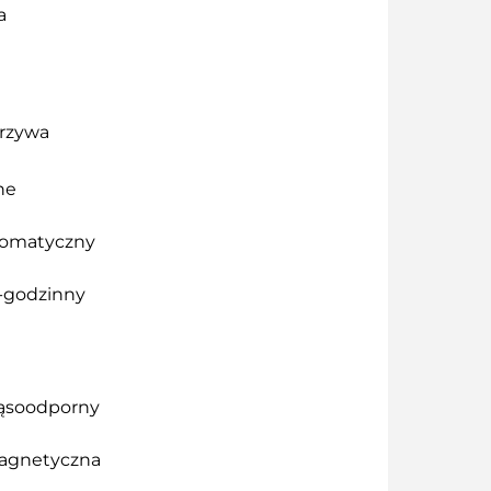
a
orzywa
ne
tomatyczny
4-godzinny
ąsoodporny
agnetyczna