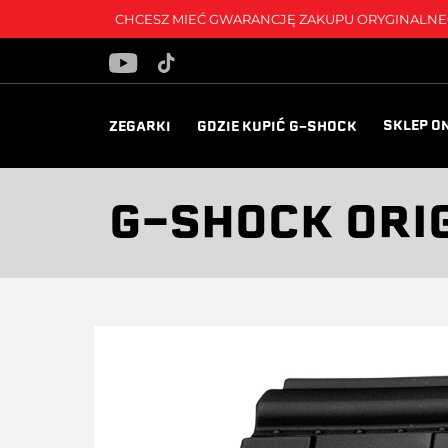
CHCESZ MIEĆ GWARANCJĘ ZAKUPU ORYGINALNEG
SKLEP O
ZEGARKI
GDZIE KUPIĆ G-SHOCK
G-SHOCK ORI