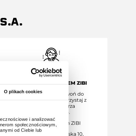
S.A.
KONTAKT Z SERWISEM ZIBI
O plikach cookies
Masz pytania? Zadzwoń do
serwisu Zibi bądź skorzystaj z
naszego formularza
kontaktowego.
ołecznościowe i analizować
Kontakt z serwisem ZIBI
artnerom społecznościowym,
anymi od Ciebie lub
Adres: ul. Chodakowska 10,