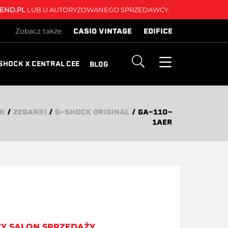
END.PL
LUB U AUTORYZOWANEGO SPRZEDAWCY.
CASIO VINTAGE
EDIFICE
Zobacz także
SHOCK X CENTRAL CEE
BLOG
CK
/
ZEGARKI
/
G-SHOCK ORIGINAL
/
GA-110-
1AER
ZY SALON SPRZEDAŻY