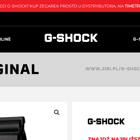
O G-SHOCK? KUP ZEGAREK PROSTO U DYSTRYBUTORA, NA
TIMETR
NLINE
G-
GINAL
WWW.ZIBI.PL/G-SHO
ZNAJDŹ NAJBLIŻS