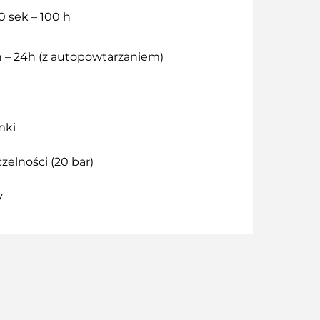
0 sek – 100 h
in – 24h (z autopowtarzaniem)
mki
zelności (20 bar)
y