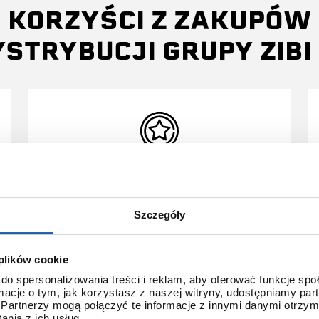
KORZYŚCI Z ZAKUPÓW
YSTRYBUCJI GRUPY ZIBI 
3 + 3 LATA GWARANCJI
Szczegóły
Standardowa gwarancja ulega
przedłużeniu o kolejne 3 lata na
warunkach określonych w
 plików cookie
gwarancji trzyletniej jeśli
kupujący dokona wpłaty w
do spersonalizowania treści i reklam, aby oferować funkcje sp
terminie do 30 dni od daty
ormacje o tym, jak korzystasz z naszej witryny, udostępniamy p
zakupu.
Partnerzy mogą połączyć te informacje z innymi danymi otrzym
nia z ich usług.