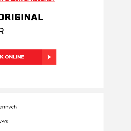
ORIGINAL
R
K ONLINE
iennych
zywa