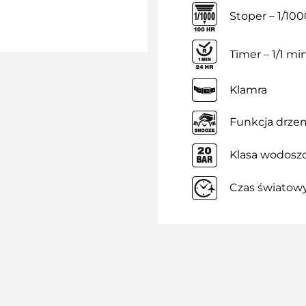
Stoper – 1/100
Timer – 1/1 m
Klamra
Funkcja drze
Klasa wodoszc
Czas światow