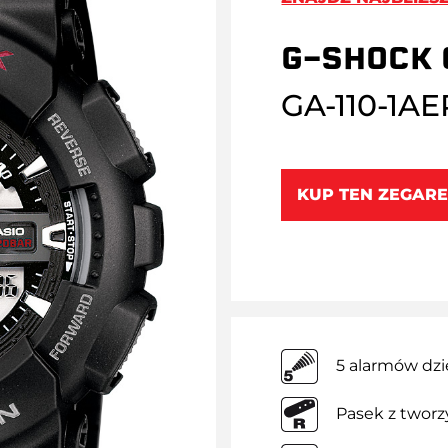
G-SHOCK 
GA-110-1AE
KUP TEN ZEGARE
5 alarmów dz
Pasek z twor