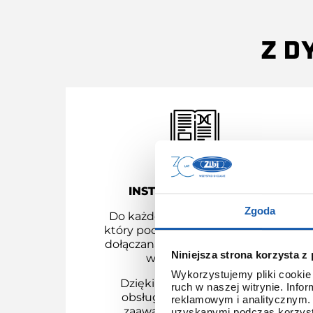
Z D
INSTRUKCJA OBSŁUGI
Zgoda
Do każdego modelu G-SHOCK,
który pochodzi z dystrybucji ZIBI
dołączana jest instrukcja obsługi
Niniejsza strona korzysta z
w języku polskim.
Wykorzystujemy pliki cookie 
Dzięki temu łatwo poznasz
ruch w naszej witrynie. Inf
obsługę nawet najbardziej
reklamowym i analitycznym. 
zaawansowanych modeli.
uzyskanymi podczas korzysta