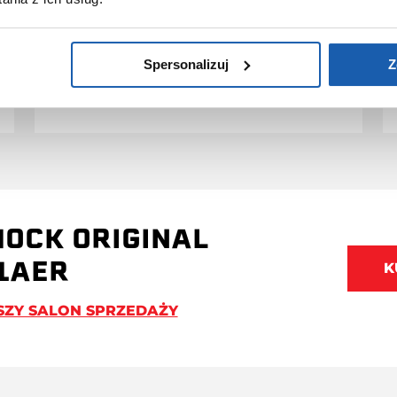
Przedłużenie gwarancji obejmuje
jedynie zegarki marki G-SHOCK.
Spersonalizuj
Z
PRZEDŁUŻ GWARANCJĘ
HOCK ORIGINAL
1AER
K
SZY SALON SPRZEDAŻY