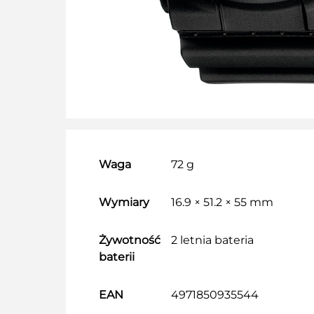
Waga
72 g
Wymiary
16.9 × 51.2 × 55 mm
Żywotność
2 letnia bateria
baterii
EAN
4971850935544